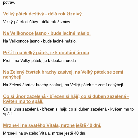
potrav.
Velký pátek deštivý - dělá rok žíznivý.
Velký pátek deštivý - dělá rok žíznivý.
Na Velikonoce jasno - bude laciné máslo.
Na Velikonoce jasno - bude laciné máslo.
Prší-li na Velký pátek, je k doufání úroda
Prší-li na Velký pátek, je k doufání úroda
Na Zelený čtvrtek hrachy zasívej, na Velký pátek se zemí
nehýbej!
Na Zelený čtvrtek hrachy zasívej, na Velký pátek se zemí nehýbej!
Co si únor zazelená - březen si hájí; co si duben zazelená -
květen mu to spálí.
Co si únor zazelená - březen si hájí; co si duben zazelená - květen mu to
spálí.
Mrzne-li na svatého Vitala, mrzne ještě 40 dní.
Mrzne-li na svatého Vitala, mrzne ještě 40 dní.