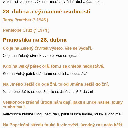
vlast – dříve neslo význam „moc“ a „vláda“, druhá část – s…
28. dubna a významné osobnosti
Terry Pratchet (* 1945 )
Penelope Cruz (* 1974 )
Pranostika na 28. dubna
Co je na Zelený čtvrtek vyseto, vše se vydaří.
Co je na Zelený čtvrtek vyseto, vše se vydaří.
Kdo na Velký pátek orá, tomu se chleba nedostává.
Kdo na Velký pátek orá, tomu se chleba nedostává.
Na Jméno Ježíš co ode žní, to od Jména Ježíš do žní.
Na Jméno Ježíš co ode žní, to od Jména Ježíš do žní.
Velikonoce krásné úrodu nám dají, pakli slunce hasne, louky
sucho mají.
Velikonoce krásné úrodu nám dají, pakli slunce hasne, louky sucho mají.
Na Popeleční středu fouká-li vítr svěží, úrodný rok nato běží.