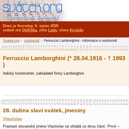
Dnes je thursday, 6. srpen 2026
svátek má
Oldřiška
, zítra
Lada
, včera
Kristián
Svatek.org
-
osobnosti
- Ferruccio Lamborghini - informace o osobnosti
Ferruccio Lamborghini (* 28.04.1916 - † 1993
)
Italský konstruktér, zakladatel firmy Lamborghini.
28. dubna slaví svátek, jmeniny
Vlastislav
Prastaré slovanské jméno Vlastislav se skládá ze dvou částí. První –