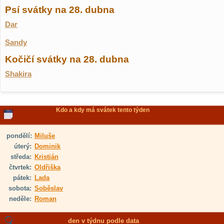
Psí svátky na 28. dubna
Dar
Sandy
Kočičí svátky na 28. dubna
Shakira
Kdo a kdy má svátek tento týden
pondělí:
Miluše
úterý:
Dominik
středa:
Kristián
čtvrtek:
Oldřiška
pátek:
Lada
sobota:
Soběslav
neděle:
Roman
den v týdnu podle data