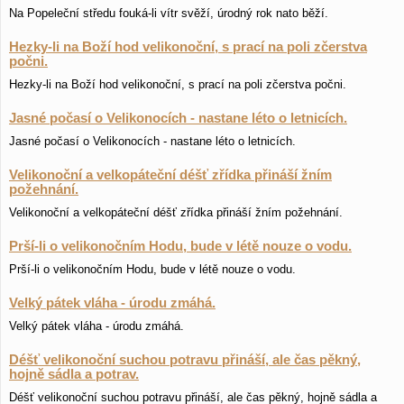
Na Popeleční středu fouká-li vítr svěží, úrodný rok nato běží.
Hezky-li na Boží hod velikonoční, s prací na poli zčerstva
počni.
Hezky-li na Boží hod velikonoční, s prací na poli zčerstva počni.
Jasné počasí o Velikonocích - nastane léto o letnicích.
Jasné počasí o Velikonocích - nastane léto o letnicích.
Velikonoční a velkopáteční déšť zřídka přináší žním
požehnání.
Velikonoční a velkopáteční déšť zřídka přináší žním požehnání.
Prší-li o velikonočním Hodu, bude v létě nouze o vodu.
Prší-li o velikonočním Hodu, bude v létě nouze o vodu.
Velký pátek vláha - úrodu zmáhá.
Velký pátek vláha - úrodu zmáhá.
Déšť velikonoční suchou potravu přináší, ale čas pěkný,
hojně sádla a potrav.
Déšť velikonoční suchou potravu přináší, ale čas pěkný, hojně sádla a