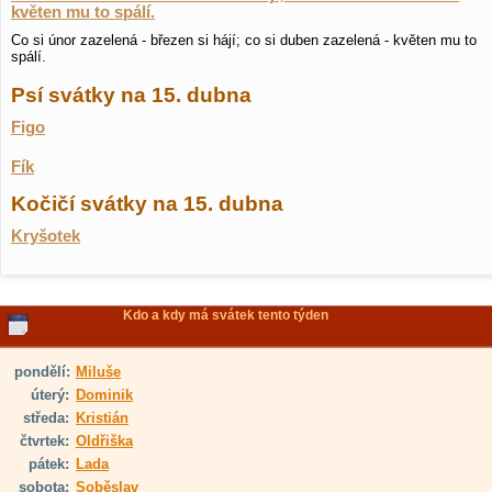
květen mu to spálí.
Co si únor zazelená - březen si hájí; co si duben zazelená - květen mu to
spálí.
Psí svátky na 15. dubna
Figo
Fík
Kočičí svátky na 15. dubna
Kryšotek
Kdo a kdy má svátek tento týden
pondělí:
Miluše
úterý:
Dominik
středa:
Kristián
čtvrtek:
Oldřiška
pátek:
Lada
sobota:
Soběslav