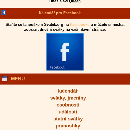
Dnes slaví
Queen
Kalendář pro Facebook
Staňte se fanouškem Svatek.org na
Facebooku
a můžete si nechat
zobrazit dnešní svátky na vaší hlavní stránce.
MENU
kalendář
svátky, jmeniny
osobnosti
události
státní svátky
pranostiky