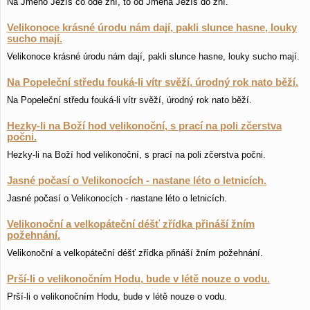
Na Jméno Ježíš co ode žní, to od Jména Ježíš do žní.
Velikonoce krásné úrodu nám dají, pakli slunce hasne, louky
sucho mají.
Velikonoce krásné úrodu nám dají, pakli slunce hasne, louky sucho mají.
Na Popeleční středu fouká-li vítr svěží, úrodný rok nato běží.
Na Popeleční středu fouká-li vítr svěží, úrodný rok nato běží.
Hezky-li na Boží hod velikonoční, s prací na poli zčerstva
počni.
Hezky-li na Boží hod velikonoční, s prací na poli zčerstva počni.
Jasné počasí o Velikonocích - nastane léto o letnicích.
Jasné počasí o Velikonocích - nastane léto o letnicích.
Velikonoční a velkopáteční déšť zřídka přináší žním
požehnání.
Velikonoční a velkopáteční déšť zřídka přináší žním požehnání.
Prší-li o velikonočním Hodu, bude v létě nouze o vodu.
Prší-li o velikonočním Hodu, bude v létě nouze o vodu.