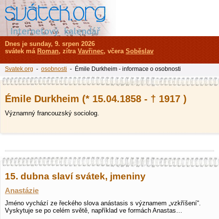
Dnes je sunday, 9. srpen 2026
svátek má
Roman
, zítra
Vavřinec
, včera
Soběslav
Svatek.org
-
osobnosti
- Émile Durkheim - informace o osobnosti
Émile Durkheim (* 15.04.1858 - † 1917 )
Významný francouzský sociolog.
15. dubna slaví svátek, jmeniny
Anastázie
Jméno vychází ze řeckého slova anástasis s významem „vzkříšení“.
Vyskytuje se po celém světě, například ve formách Anastas…