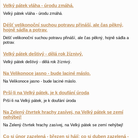
Velký pátek vláha - úrodu zmáhá.
Velký pátek vláha - úrodu zmáhá.
Déšť velikonoční suchou potravu přináší, ale čas pěkný,
hojně sádla a potrav.
Déšť velikonoční suchou potravu přináší, ale čas pěkný, hojně sádla a
potrav.
Velký pátek deštivý - dělá rok žíznivý.
Velký pátek deštivý - dělá rok žíznivý.
Na Velikonoce jasno - bude laciné máslo.
Na Velikonoce jasno - bude laciné máslo.
Prší-li na Velký pátek, je k doufání úroda
Prší-li na Velký pátek, je k doufání úroda
Na Zelený čtvrtek hrachy zasívej, na Velký pátek se zemí
nehýbej!
Na Zelený čtvrtek hrachy zasívej, na Velký pátek se zemí nehýbej!
Co si únor zazelená - březen si hájí; co si duben zazelená -