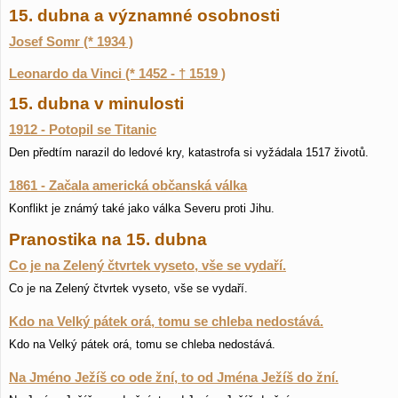
15. dubna a významné osobnosti
Josef Somr (* 1934 )
Leonardo da Vinci (* 1452 - † 1519 )
15. dubna v minulosti
1912 - Potopil se Titanic
Den předtím narazil do ledové kry, katastrofa si vyžádala 1517 životů.
1861 - Začala americká občanská válka
Konflikt je známý také jako válka Severu proti Jihu.
Pranostika na 15. dubna
Co je na Zelený čtvrtek vyseto, vše se vydaří.
Co je na Zelený čtvrtek vyseto, vše se vydaří.
Kdo na Velký pátek orá, tomu se chleba nedostává.
Kdo na Velký pátek orá, tomu se chleba nedostává.
Na Jméno Ježíš co ode žní, to od Jména Ježíš do žní.