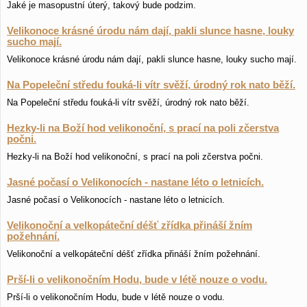
Jaké je masopustní úterý, takový bude podzim.
Velikonoce krásné úrodu nám dají, pakli slunce hasne, louky
sucho mají.
Velikonoce krásné úrodu nám dají, pakli slunce hasne, louky sucho mají.
Na Popeleční středu fouká-li vítr svěží, úrodný rok nato běží.
Na Popeleční středu fouká-li vítr svěží, úrodný rok nato běží.
Hezky-li na Boží hod velikonoční, s prací na poli zčerstva
počni.
Hezky-li na Boží hod velikonoční, s prací na poli zčerstva počni.
Jasné počasí o Velikonocích - nastane léto o letnicích.
Jasné počasí o Velikonocích - nastane léto o letnicích.
Velikonoční a velkopáteční déšť zřídka přináší žním
požehnání.
Velikonoční a velkopáteční déšť zřídka přináší žním požehnání.
Prší-li o velikonočním Hodu, bude v létě nouze o vodu.
Prší-li o velikonočním Hodu, bude v létě nouze o vodu.