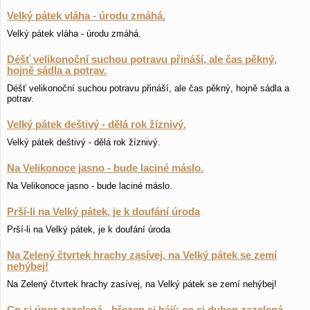
Velký pátek vláha - úrodu zmáhá.
Velký pátek vláha - úrodu zmáhá.
Déšť velikonoční suchou potravu přináší, ale čas pěkný,
hojně sádla a potrav.
Déšť velikonoční suchou potravu přináší, ale čas pěkný, hojně sádla a
potrav.
Velký pátek deštivý - dělá rok žíznivý.
Velký pátek deštivý - dělá rok žíznivý.
Na Velikonoce jasno - bude laciné máslo.
Na Velikonoce jasno - bude laciné máslo.
Prší-li na Velký pátek, je k doufání úroda
Prší-li na Velký pátek, je k doufání úroda
Na Zelený čtvrtek hrachy zasívej, na Velký pátek se zemí
nehýbej!
Na Zelený čtvrtek hrachy zasívej, na Velký pátek se zemí nehýbej!