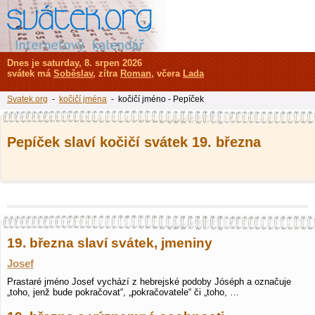
Dnes je saturday, 8. srpen 2026
svátek má
Soběslav
, zítra
Roman
, včera
Lada
Svatek.org
-
kočičí jména
- kočičí jméno - Pepíček
Pepíček slaví kočičí svátek 19. března
19. března slaví svátek, jmeniny
Josef
Prastaré jméno Josef vychází z hebrejské podoby Jóséph a označuje
„toho, jenž bude pokračovat“, „pokračovatele“ či „toho, …