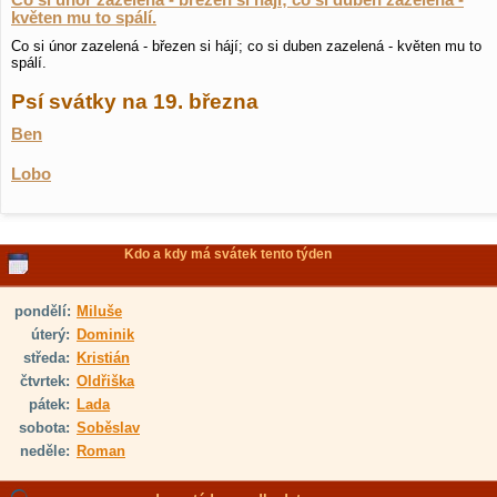
Co si únor zazelená - březen si hájí; co si duben zazelená -
květen mu to spálí.
Co si únor zazelená - březen si hájí; co si duben zazelená - květen mu to
spálí.
Psí svátky na 19. března
Ben
Lobo
Kdo a kdy má svátek tento týden
pondělí:
Miluše
úterý:
Dominik
středa:
Kristián
čtvrtek:
Oldřiška
pátek:
Lada
sobota:
Soběslav
neděle:
Roman