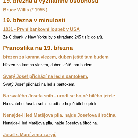
19. března a významné osobnosti
Bruce Willis (* 1955 )
19. března v minulosti
1831 - První bankovní loupež v USA
Ze Citibank v New Yorku bylo ukradeno 245 tisíc dolarů.
Pranostika na 19. března
březen za kamna vlezem, duben ještě tam budem
březen za kamna vlezem, duben ještě tam budem
Svatý Josef přichází na led s pantokem.
Svatý Josef přichází na led s pantokem.
Na svatého Josefa sníh - urodí se hojně bílého jetele.
Na svatého Josefa sníh - urodí se hojně bílého jetele.
Nenajde-li led Matějova pila, najde Josefova širočina.
Nenajde-li led Matějova pila, najde Josefova širočina.
Josef s Marií zimu zaryjí.