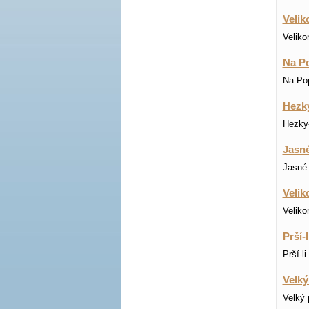
Velik
Veliko
Na Po
Na Pop
Hezky
Hezky-
Jasné
Jasné 
Velik
Veliko
Prší-
Prší-l
Velký
Velký 