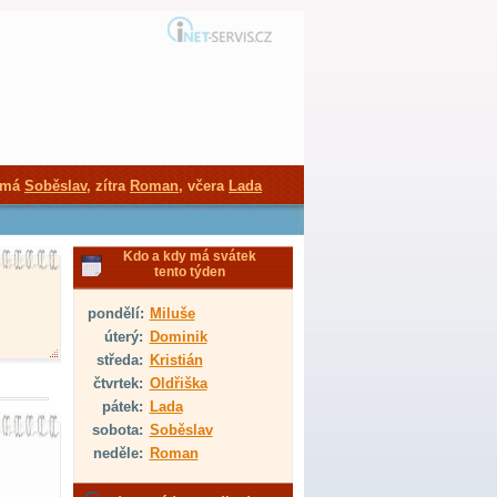
 má
Soběslav
, zítra
Roman
, včera
Lada
Kdo a kdy má svátek
tento týden
pondělí:
Miluše
úterý:
Dominik
středa:
Kristián
čtvrtek:
Oldřiška
pátek:
Lada
sobota:
Soběslav
neděle:
Roman