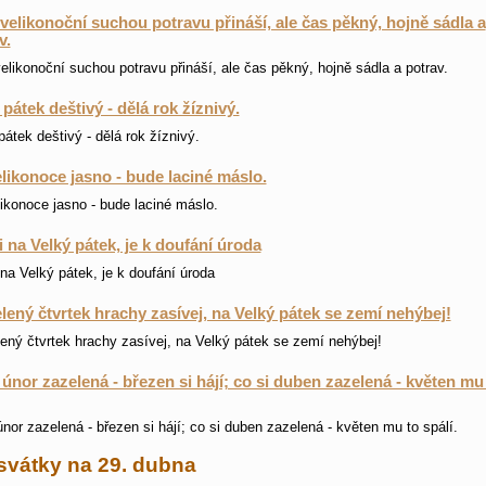
velikonoční suchou potravu přináší, ale čas pěkný, hojně sádla a
v.
elikonoční suchou potravu přináší, ale čas pěkný, hojně sádla a potrav.
 pátek deštivý - dělá rok žíznivý.
pátek deštivý - dělá rok žíznivý.
likonoce jasno - bude laciné máslo.
ikonoce jasno - bude laciné máslo.
li na Velký pátek, je k doufání úroda
i na Velký pátek, je k doufání úroda
lený čtvrtek hrachy zasívej, na Velký pátek se zemí nehýbej!
ený čtvrtek hrachy zasívej, na Velký pátek se zemí nehýbej!
 únor zazelená - březen si hájí; co si duben zazelená - květen mu
únor zazelená - březen si hájí; co si duben zazelená - květen mu to spálí.
svátky na 29. dubna