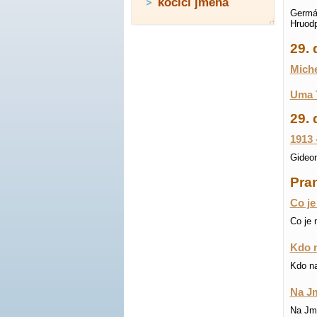
kočičí jména
Germán
Hruodp
29.
Michel
Uma T
29. 
1913 
Gideon
Pra
Co je
Co je 
Kdo n
Kdo na
Na Jm
Na Jmé