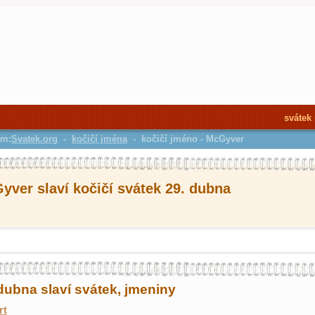
svátek
em:
Svatek.org
-
kočičí jména
- kočičí jméno - McGyver
yver slaví kočičí svátek 29. dubna
dubna slaví svátek, jmeniny
rt