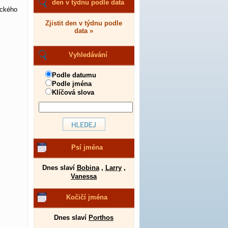
den v týdnu podle data
eckého
Zjistit den v týdnu podle
data »
Vyhledávání
Podle datumu
Podle jména
Klíčová slova
Psí jména
Dnes slaví
Bobina
,
Larry
,
Vanessa
Kočičí jména
Dnes slaví
Porthos