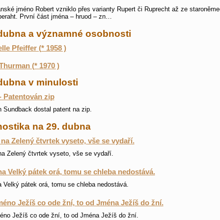
ské jméno Robert vzniklo přes varianty Rupert či Ruprecht až ze staroněm
eraht. První část jména – hruod – zn…
 dubna a významné osobnosti
le Pfeiffer (* 1958 )
hurman (* 1970 )
dubna v minulosti
- Patentován zip
 Sundback dostal patent na zip.
nostika na 29. dubna
 na Zelený čtvrtek vyseto, vše se vydaří.
na Zelený čtvrtek vyseto, vše se vydaří.
a Velký pátek orá, tomu se chleba nedostává.
 Velký pátek orá, tomu se chleba nedostává.
éno Ježíš co ode žní, to od Jména Ježíš do žní.
no Ježíš co ode žní, to od Jména Ježíš do žní.