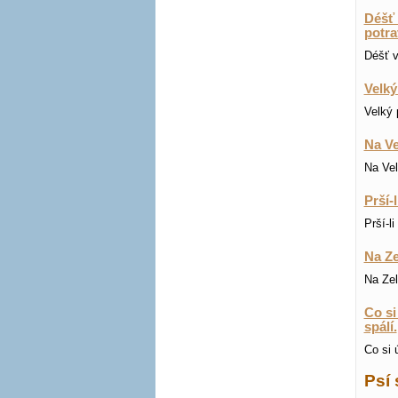
Déšť 
potra
Déšť v
Velký
Velký 
Na Ve
Na Vel
Prší-
Prší-l
Na Ze
Na Zel
Co si
spálí.
Co si 
Psí 