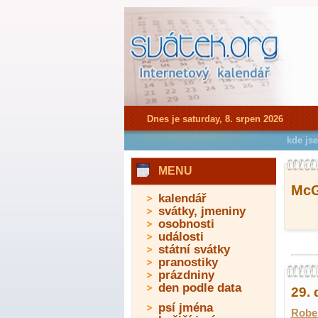
Dnes je saturday, 8. srpen 2026
kde js
MENU
McG
kalendář
svátky, jmeniny
osobnosti
události
státní svátky
pranostiky
prázdniny
den podle data
29. 
psí jména
Robe