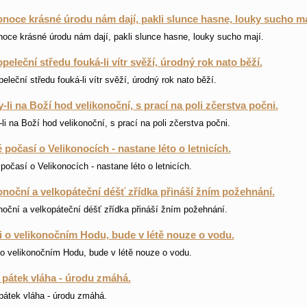
onoce krásné úrodu nám dají, pakli slunce hasne, louky sucho ma
noce krásné úrodu nám dají, pakli slunce hasne, louky sucho mají.
peleční středu fouká-li vítr svěží, úrodný rok nato běží.
eleční středu fouká-li vítr svěží, úrodný rok nato běží.
-li na Boží hod velikonoční, s prací na poli zčerstva počni.
li na Boží hod velikonoční, s prací na poli zčerstva počni.
 počasí o Velikonocích - nastane léto o letnicích.
počasí o Velikonocích - nastane léto o letnicích.
onoční a velkopáteční déšť zřídka přináší žním požehnání.
noční a velkopáteční déšť zřídka přináší žním požehnání.
li o velikonočním Hodu, bude v létě nouze o vodu.
i o velikonočním Hodu, bude v létě nouze o vodu.
 pátek vláha - úrodu zmáhá.
pátek vláha - úrodu zmáhá.