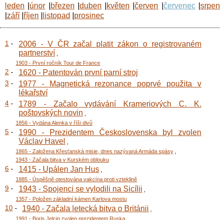
leden
|
únor
|
březen
|
duben
|
květen
|
červen
|
červenec
|
srpe
|
září
|
říjen
|
listopad
|
prosinec
1
-
2006 - V ČR začal platit zákon o registrovaném
partnerství
,
1903 - První ročník Tour de France
2
-
1620 - Patentován první parní stroj
3
-
1977 - Magnetická rezonance poprvé použita v
lékařství
4
-
1789 - Začalo vydávání Krameriových C. K.
poštovských novin
,
1856 - Vydána Alenka v říši divů
5
-
1990 - Prezidentem Československa byl zvolen
Václav Havel
,
1865 - Založena Křesťanská misie, dnes nazývaná Armáda spásy
,
1943 - Začala bitva v Kurském oblouku
6
-
1415 - Upálen Jan Hus
,
1885 - Úspěšně otestována vakcína proti vzteklině
9
-
1943 - Spojenci se vylodili na Sicílii
,
1357 - Položen základní kámen Karlova mostu
10
-
1940 - Začala letecká bitva o Británii
,
1991 - Boris Jelcin zvolen prezidentem Ruska