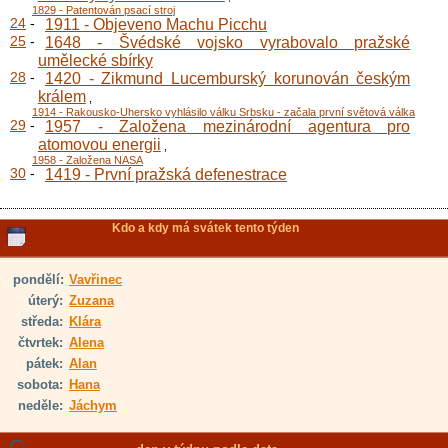
1829 - Patentován psací stroj
24
-
1911 - Objeveno Machu Picchu
25
-
1648 - Švédské vojsko vyrabovalo pražské
umělecké sbírky
28
-
1420 - Zikmund Lucemburský korunován českým
králem
,
1914 - Rakousko-Uhersko vyhlásilo válku Srbsku - začala první světová válka
29
-
1957 - Založena mezinárodní agentura pro
atomovou energii
,
1958 - Založena NASA
30
-
1419 - První pražská defenestrace
Kdo a kdy má svátek tento týden
pondělí:
Vavřinec
úterý:
Zuzana
středa:
Klára
čtvrtek:
Alena
pátek:
Alan
sobota:
Hana
neděle:
Jáchym