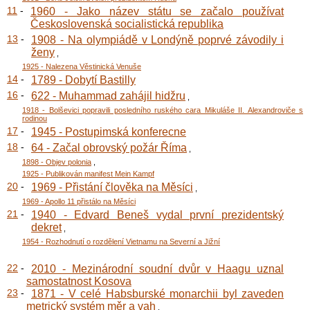
11
-
1960 - Jako název státu se začalo používat
Československá socialistická republika
13
-
1908 - Na olympiádě v Londýně poprvé závodily i
ženy
,
1925 - Nalezena Věstinická Venuše
14
-
1789 - Dobytí Bastilly
16
-
622 - Muhammad zahájil hidžru
,
1918 - Bolševici popravili posledního ruského cara Mikuláše II. Alexandroviče s
rodinou
17
-
1945 - Postupimská konferecne
18
-
64 - Začal obrovský požár Říma
,
1898 - Objev polonia
,
1925 - Publikován manifest Mein Kampf
20
-
1969 - Přistání člověka na Měsíci
,
1969 - Apollo 11 přistálo na Měsíci
21
-
1940 - Edvard Beneš vydal první prezidentský
dekret
,
1954 - Rozhodnutí o rozdělení Vietnamu na Severní a Jižní
22
-
2010 - Mezinárodní soudní dvůr v Haagu uznal
samostatnost Kosova
23
-
1871 - V celé Habsburské monarchii byl zaveden
metrický systém měr a vah
,