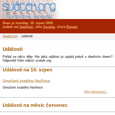
Dnes je monday, 10. srpen 2026
svátek má
Vavřinec
, zítra
Zuzana
, včera
Roman
Svatek.org
- události
Události
Pořád se něco děje. Ale jaká událost je spjatá právě s dnešním dnem?
Odpověď Vám nabízí svatek.org.
Události na 10. srpen
Umučení svatého Vavřince
Umučení svatého Vavřince
Více informací...
Události na měsíc červenec