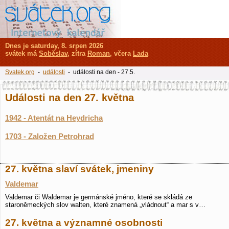
Dnes je saturday, 8. srpen 2026
svátek má
Soběslav
, zítra
Roman
, včera
Lada
Svatek.org
-
události
- události na den - 27.5.
Události na den 27. května
1942 - Atentát na Heydricha
1703 - Založen Petrohrad
27. května slaví svátek, jmeniny
Valdemar
Valdemar či Waldemar je germánské jméno, které se skládá ze
staroněmeckých slov walten, které znamená „vládnout“ a mar s v…
27. května a významné osobnosti