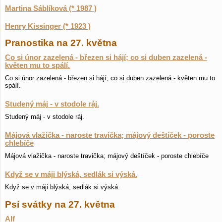
Martina Sáblíková (* 1987 )
Henry Kissinger (* 1923 )
Pranostika na 27. května
Co si únor zazelená - březen si hájí; co si duben zazelená -
květen mu to spálí.
Co si únor zazelená - březen si hájí; co si duben zazelená - květen mu to
spálí.
Studený máj - v stodole ráj.
Studený máj - v stodole ráj.
Májová vlažička - naroste travička; májový deštíček - poroste
chlebíče
Májová vlažička - naroste travička; májový deštíček - poroste chlebíče
Když se v máji blýská, sedlák si výská.
Když se v máji blýská, sedlák si výská.
Psí svátky na 27. května
Alf