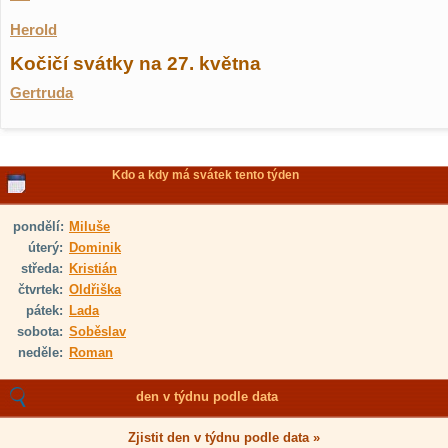
Herold
Kočičí svátky na 27. května
Gertruda
Kdo a kdy má svátek tento týden
pondělí:
Miluše
úterý:
Dominik
středa:
Kristián
čtvrtek:
Oldřiška
pátek:
Lada
sobota:
Soběslav
neděle:
Roman
den v týdnu podle data
Zjistit den v týdnu podle data »