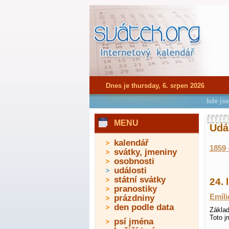
Dnes je thursday, 6. srpen 2026
kde js
MENU
Udál
kalendář
1859 
svátky, jmeniny
osobnosti
události
státní svátky
24. 
pranostiky
Emíli
prázdniny
den podle data
Základ
Toto 
psí jména