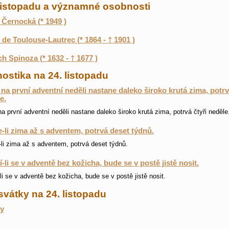
 listopadu a významné osobnosti
 Černocká (* 1949 )
 de Toulouse-Lautrec (* 1864 - † 1901 )
h Spinoza (* 1632 - † 1677 )
ostika na 24. listopadu
na první adventní neděli nastane daleko široko krutá zima, potrv
e.
a první adventní neděli nastane daleko široko krutá zima, potrvá čtyři neděle
-li zima až s adventem, potrvá deset týdnů.
li zima až s adventem, potrvá deset týdnů.
-li se v adventě bez kožicha, bude se v postě jistě nosit.
li se v adventě bez kožicha, bude se v postě jistě nosit.
svátky na 24. listopadu
y