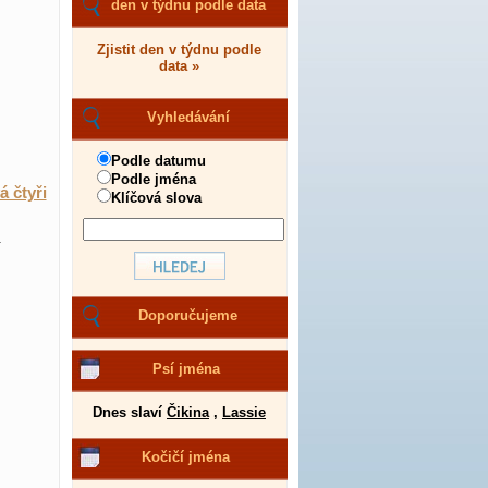
den v týdnu podle data
Zjistit den v týdnu podle
data »
Vyhledávání
Podle datumu
Podle jména
á čtyři
Klíčová slova
.
Doporučujeme
Psí jména
Dnes slaví
Čikina
,
Lassie
Kočičí jména