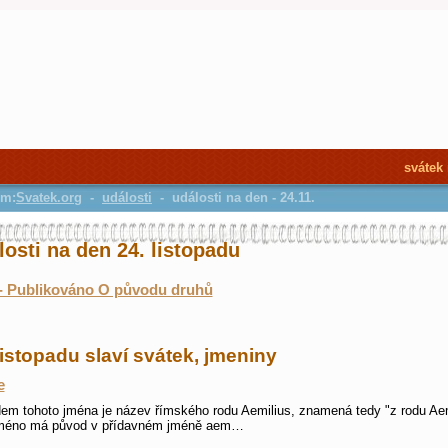
svátek
em:
Svatek.org
-
události
- události na den - 24.11.
osti na den 24. listopadu
- Publikováno O původu druhů
listopadu slaví svátek, jmeniny
e
em tohoto jména je název římského rodu Aemilius, znamená tedy "z rodu Aem
jméno má původ v přídavném jméně aem…