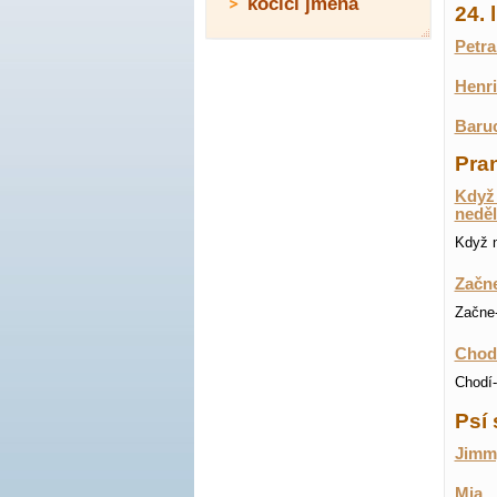
kočičí jména
24.
Petra
Henri
Baruc
Pran
Když 
neděl
Když n
Začne
Začne-
Chodí
Chodí-
Psí 
Jimm
Mia