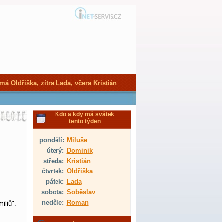
 má
Oldřiška
, zítra
Lada
, včera
Kristián
Kdo a kdy má svátek
tento týden
pondělí:
Miluše
úterý:
Dominik
středa:
Kristián
čtvrtek:
Oldřiška
pátek:
Lada
sobota:
Soběslav
neděle:
Roman
iliů".