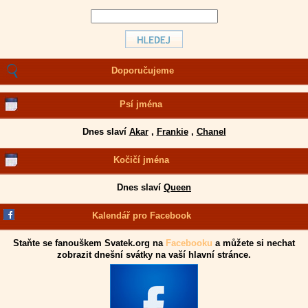
Doporučujeme
Psí jména
Dnes slaví
Akar
,
Frankie
,
Chanel
Kočičí jména
Dnes slaví
Queen
Kalendář pro Facebook
Staňte se fanouškem Svatek.org na
Facebooku
a můžete si nechat
zobrazit dnešní svátky na vaší hlavní stránce.