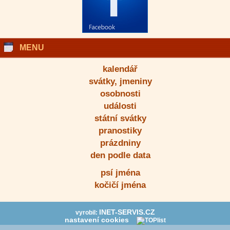
MENU
kalendář
svátky, jmeniny
osobnosti
události
státní svátky
pranostiky
prázdniny
den podle data
psí jména
kočičí jména
INET-SERVIS.CZ
vyrobil:
nastavení cookies