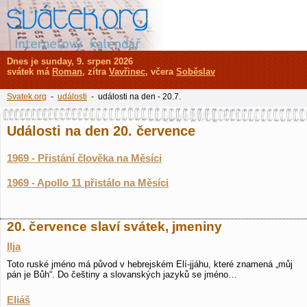
Dnes je sunday, 9. srpen 2026
svátek má
Roman
, zítra
Vavřinec
, včera
Soběslav
Svatek.org
-
události
- události na den - 20.7.
Události na den 20. července
1969 - Přistání člověka na Měsíci
1969 - Apollo 11 přistálo na Měsíci
20. července slaví svátek, jmeniny
Ilja
Toto ruské jméno má původ v hebrejském Elí-jjáhu, které znamená „můj
pán je Bůh“. Do češtiny a slovanských jazyků se jméno…
Eliáš