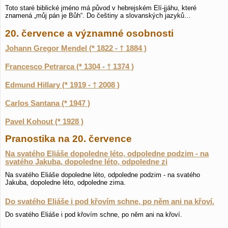
Toto staré biblické jméno má původ v hebrejském Elí-jjáhu, které
znamená „můj pán je Bůh“. Do češtiny a slovanských jazyků…
20. července a významné osobnosti
Johann Gregor Mendel (* 1822 - † 1884 )
Francesco Petrarca (* 1304 - † 1374 )
Edmund Hillary (* 1919 - † 2008 )
Carlos Santana (* 1947 )
Pavel Kohout (* 1928 )
Pranostika na 20. července
Na svatého Eliáše dopoledne léto, odpoledne podzim - na
svatého Jakuba, dopoledne léto, odpoledne zi
Na svatého Eliáše dopoledne léto, odpoledne podzim - na svatého
Jakuba, dopoledne léto, odpoledne zima.
Do svatého Eliáše i pod křovím schne, po něm ani na křoví.
Do svatého Eliáše i pod křovím schne, po něm ani na křoví.