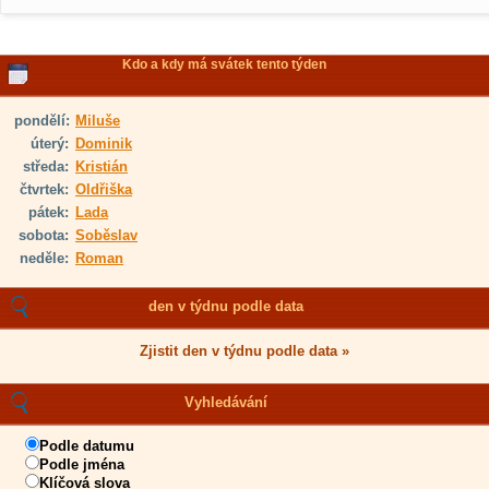
Kdo a kdy má svátek tento týden
pondělí:
Miluše
úterý:
Dominik
středa:
Kristián
čtvrtek:
Oldřiška
pátek:
Lada
sobota:
Soběslav
neděle:
Roman
den v týdnu podle data
Zjistit den v týdnu podle data »
Vyhledávání
Podle datumu
Podle jména
Klíčová slova