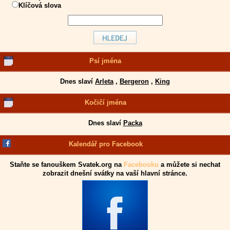
Klíčová slova
Psí jména
Dnes slaví
Arleta
,
Bergeron
,
King
Kočičí jména
Dnes slaví
Packa
Kalendář pro Facebook
Staňte se fanouškem Svatek.org na
Facebooku
a můžete si nechat
zobrazit dnešní svátky na vaší hlavní stránce.