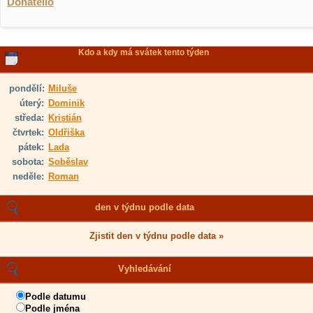
Donatello
Kdo a kdy má svátek tento týden
pondělí:
Miluše
úterý:
Dominik
středa:
Kristián
čtvrtek:
Oldřiška
pátek:
Lada
sobota:
Soběslav
neděle:
Roman
den v týdnu podle data
Zjistit den v týdnu podle data »
Vyhledávání
Podle datumu
Podle jména