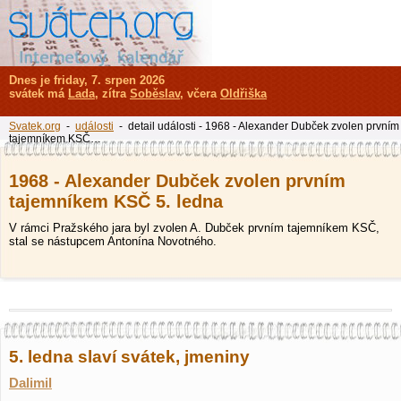
Dnes je friday, 7. srpen 2026
svátek má
Lada
, zítra
Soběslav
, včera
Oldřiška
Svatek.org
-
události
- detail události - 1968 - Alexander Dubček zvolen prvním
tajemníkem KSČ…
1968 - Alexander Dubček zvolen prvním
tajemníkem KSČ 5. ledna
V rámci Pražského jara byl zvolen A. Dubček prvním tajemníkem KSČ,
stal se nástupcem Antonína Novotného.
5. ledna slaví svátek, jmeniny
Dalimil