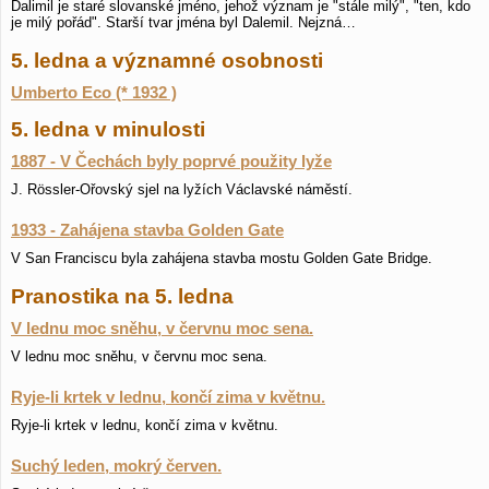
Dalimil je staré slovanské jméno, jehož význam je "stále milý", "ten, kdo
je milý pořád". Starší tvar jména byl Dalemil. Nejzná…
5. ledna a významné osobnosti
Umberto Eco (* 1932 )
5. ledna v minulosti
1887 - V Čechách byly poprvé použity lyže
J. Rössler-Ořovský sjel na lyžích Václavské náměstí.
1933 - Zahájena stavba Golden Gate
V San Franciscu byla zahájena stavba mostu Golden Gate Bridge.
Pranostika na 5. ledna
V lednu moc sněhu, v červnu moc sena.
V lednu moc sněhu, v červnu moc sena.
Ryje-li krtek v lednu, končí zima v květnu.
Ryje-li krtek v lednu, končí zima v květnu.
Suchý leden, mokrý červen.