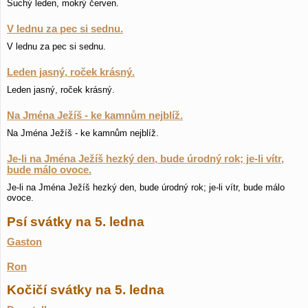
Suchý leden, mokrý červen.
V lednu za pec si sednu.
V lednu za pec si sednu.
Leden jasný, roček krásný.
Leden jasný, roček krásný.
Na Jména Ježíš - ke kamnům nejblíž.
Na Jména Ježíš - ke kamnům nejblíž.
Je-li na Jména Ježíš hezký den, bude úrodný rok; je-li vítr,
bude málo ovoce.
Je-li na Jména Ježíš hezký den, bude úrodný rok; je-li vítr, bude málo
ovoce.
Psí svátky na 5. ledna
Gaston
Ron
Kočičí svátky na 5. ledna