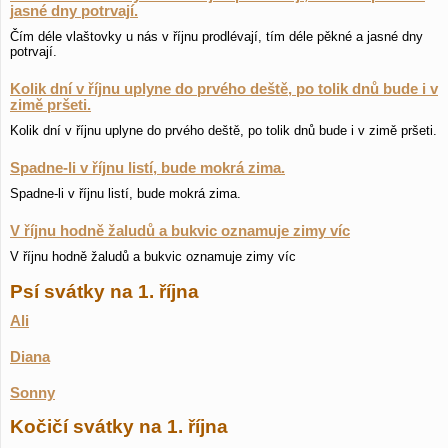
jasné dny potrvají.
Čím déle vlaštovky u nás v říjnu prodlévají, tím déle pěkné a jasné dny
potrvají.
Kolik dní v říjnu uplyne do prvého deště, po tolik dnů bude i v
zimě pršeti.
Kolik dní v říjnu uplyne do prvého deště, po tolik dnů bude i v zimě pršeti.
Spadne-li v říjnu listí, bude mokrá zima.
Spadne-li v říjnu listí, bude mokrá zima.
V říjnu hodně žaludů a bukvic oznamuje zimy víc
V říjnu hodně žaludů a bukvic oznamuje zimy víc
Psí svátky na 1. října
Ali
Diana
Sonny
Kočičí svátky na 1. října