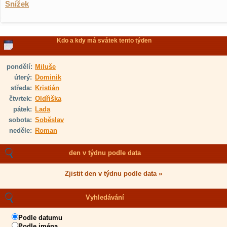
Snížek
Kdo a kdy má svátek tento týden
pondělí:
Miluše
úterý:
Dominik
středa:
Kristián
čtvrtek:
Oldřiška
pátek:
Lada
sobota:
Soběslav
neděle:
Roman
den v týdnu podle data
Zjistit den v týdnu podle data »
Vyhledávání
Podle datumu
Podle jména