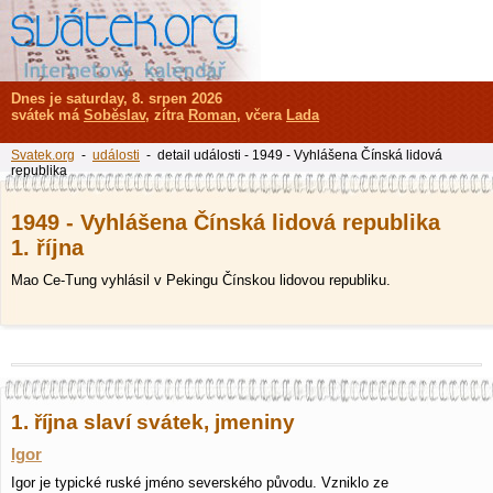
Dnes je saturday, 8. srpen 2026
svátek má
Soběslav
, zítra
Roman
, včera
Lada
Svatek.org
-
události
- detail události - 1949 - Vyhlášena Čínská lidová
republika
1949 - Vyhlášena Čínská lidová republika
1. října
Mao Ce-Tung vyhlásil v Pekingu Čínskou lidovou republiku.
1. října slaví svátek, jmeniny
Igor
Igor je typické ruské jméno severského původu. Vzniklo ze