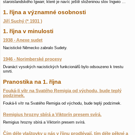
staroislandského Igwarr, které je navíc ještě složeninou slov Ingwio …
1. října a významné osobnosti
Jiří Suchý (* 1931 )
1. října v minulosti
1938 - Anexe sudet
Nacistické Německo zabralo Sudety.
1946 - Norimberské procesy
Dvanáct vysokých nacistických funkcionářů bylo odsouzeno k trestu
smrti.
Pranostika na 1. října
Fouká-li vítr na Svatého Remigia od východu, bude teplý
podzimek.
Fouká-li vítr na Svatého Remigia od východu, bude teplý podzimek.
Remigius hrozny sbírá a Viktorín presem svírá.
Remigius hrozny sbírá a Viktorín presem svírá.
Čím déle vlaštovky u nás v říjnu prodlévají, tím déle pěkné a