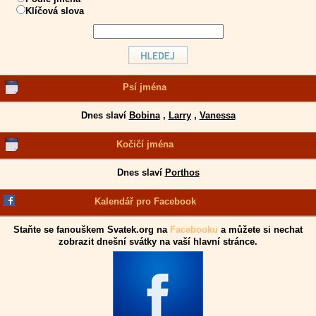
Klíčová slova
Psí jména
Dnes slaví
Bobina
,
Larry
,
Vanessa
Kočičí jména
Dnes slaví
Porthos
Kalendář pro Facebook
Staňte se fanouškem Svatek.org na
Facebooku
a můžete si nechat
zobrazit dnešní svátky na vaší hlavní stránce.