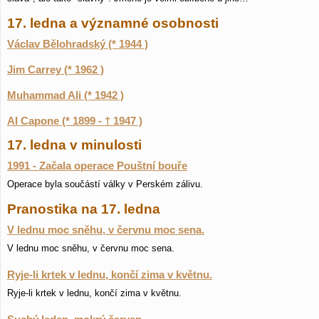
17. ledna a významné osobnosti
Václav Bělohradský (* 1944 )
Jim Carrey (* 1962 )
Muhammad Ali (* 1942 )
Al Capone (* 1899 - † 1947 )
17. ledna v minulosti
1991 - Začala operace Pouštní bouře
Operace byla součástí války v Perském zálivu.
Pranostika na 17. ledna
V lednu moc sněhu, v červnu moc sena.
V lednu moc sněhu, v červnu moc sena.
Ryje-li krtek v lednu, končí zima v květnu.
Ryje-li krtek v lednu, končí zima v květnu.