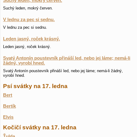
Suchý leden, mokrý červen.
Suchý leden, mokrý červen.
V lednu za pec si sednu.
V lednu za pec si sednu.
Leden jasný, roček krásný.
Leden jasný, roček krásný.
Svatý Antonín poustevník přináší led, nebo jej láme; nemá-li
žádný, vyrobí hned.
Svatý Antonín poustevník přináší led, nebo jej láme; nemá-li žádný,
vyrobí hned.
Psí svátky na 17. ledna
Bert
Bertík
Elvis
Kočičí svátky na 17. ledna
Ťulda