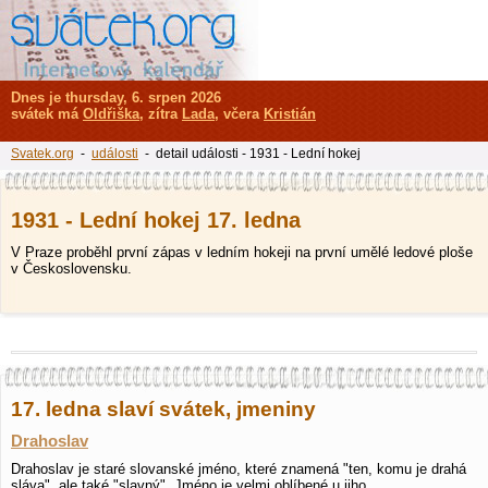
Dnes je thursday, 6. srpen 2026
svátek má
Oldřiška
, zítra
Lada
, včera
Kristián
Svatek.org
-
události
- detail události - 1931 - Lední hokej
1931 - Lední hokej 17. ledna
V Praze proběhl první zápas v ledním hokeji na první umělé ledové ploše
v Československu.
17. ledna slaví svátek, jmeniny
Drahoslav
Drahoslav je staré slovanské jméno, které znamená "ten, komu je drahá
sláva", ale také "slavný". Jméno je velmi oblíbené u jiho…