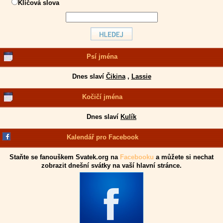
Klíčová slova
Psí jména
Dnes slaví
Čikina
,
Lassie
Kočičí jména
Dnes slaví
Kulík
Kalendář pro Facebook
Staňte se fanouškem Svatek.org na
Facebooku
a můžete si nechat
zobrazit dnešní svátky na vaší hlavní stránce.