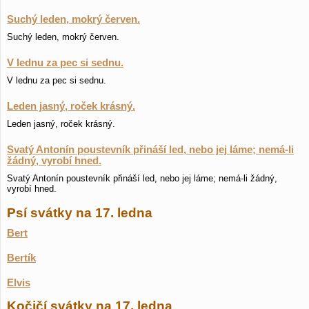
Suchý leden, mokrý červen.
Suchý leden, mokrý červen.
V lednu za pec si sednu.
V lednu za pec si sednu.
Leden jasný, roček krásný.
Leden jasný, roček krásný.
Svatý Antonín poustevník přináší led, nebo jej láme; nemá-li
žádný, vyrobí hned.
Svatý Antonín poustevník přináší led, nebo jej láme; nemá-li žádný,
vyrobí hned.
Psí svátky na 17. ledna
Bert
Bertík
Elvis
Kočičí svátky na 17. ledna