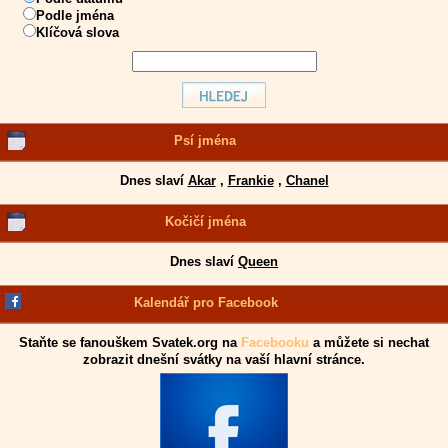
Podle jména
Klíčová slova
Psí jména
Dnes slaví
Akar
,
Frankie
,
Chanel
Kočičí jména
Dnes slaví
Queen
Kalendář pro Facebook
Staňte se fanouškem Svatek.org na
Facebooku
a můžete si nechat
zobrazit dnešní svátky na vaší hlavní stránce.