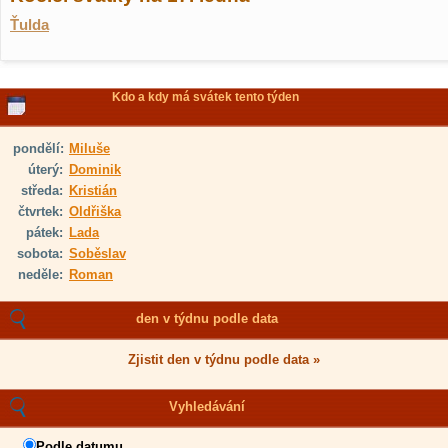
Ťulda
Kdo a kdy má svátek tento týden
pondělí:
Miluše
úterý:
Dominik
středa:
Kristián
čtvrtek:
Oldřiška
pátek:
Lada
sobota:
Soběslav
neděle:
Roman
den v týdnu podle data
Zjistit den v týdnu podle data »
Vyhledávání
Podle datumu