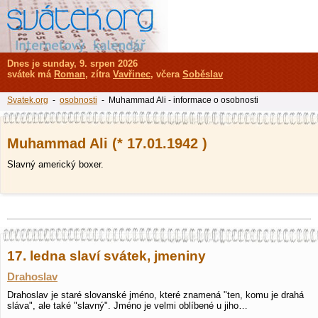
Dnes je sunday, 9. srpen 2026
svátek má
Roman
, zítra
Vavřinec
, včera
Soběslav
Svatek.org
-
osobnosti
- Muhammad Ali - informace o osobnosti
Muhammad Ali (* 17.01.1942 )
Slavný americký boxer.
17. ledna slaví svátek, jmeniny
Drahoslav
Drahoslav je staré slovanské jméno, které znamená "ten, komu je drahá
sláva", ale také "slavný". Jméno je velmi oblíbené u jiho…