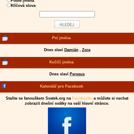
Podle jména
Klíčová slova
Psí jména
Dnes slaví
Damián
,
Zora
Kočičí jména
Dnes slaví
Perseus
Kalendář pro Facebook
Staňte se fanouškem Svatek.org na
Facebooku
a můžete si nechat
zobrazit dnešní svátky na vaší hlavní stránce.