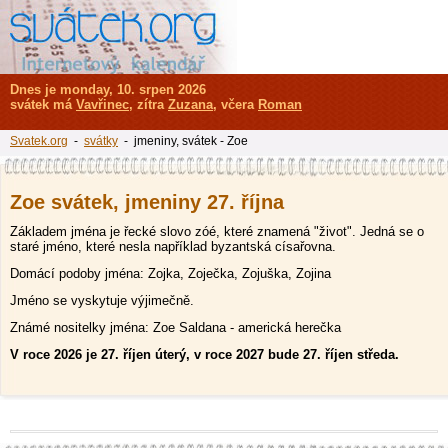
Dnes je monday, 10. srpen 2026
svátek má
Vavřinec
, zítra
Zuzana
, včera
Roman
Svatek.org
-
svátky
- jmeniny, svátek - Zoe
Zoe svátek, jmeniny 27. října
Základem jména je řecké slovo zóé, které znamená "život". Jedná se o
staré jméno, které nesla například byzantská císařovna.
Domácí podoby jména: Zojka, Zoječka, Zojuška, Zojina
Jméno se vyskytuje výjimečně.
Známé nositelky jména: Zoe Saldana - americká herečka
V roce 2026 je 27. říjen úterý, v roce 2027 bude 27. říjen středa.