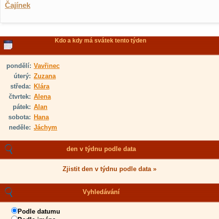
Čajínek
Kdo a kdy má svátek tento týden
pondělí:
Vavřinec
úterý:
Zuzana
středa:
Klára
čtvrtek:
Alena
pátek:
Alan
sobota:
Hana
neděle:
Jáchym
den v týdnu podle data
Zjistit den v týdnu podle data »
Vyhledávání
Podle datumu