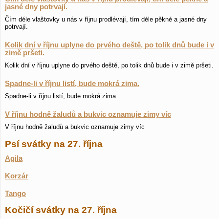
jasné dny potrvají.
Čím déle vlaštovky u nás v říjnu prodlévají, tím déle pěkné a jasné dny
potrvají.
Kolik dní v říjnu uplyne do prvého deště, po tolik dnů bude i v
zimě pršeti.
Kolik dní v říjnu uplyne do prvého deště, po tolik dnů bude i v zimě pršeti.
Spadne-li v říjnu listí, bude mokrá zima.
Spadne-li v říjnu listí, bude mokrá zima.
V říjnu hodně žaludů a bukvic oznamuje zimy víc
V říjnu hodně žaludů a bukvic oznamuje zimy víc
Psí svátky na 27. října
Agila
Korzár
Tango
Kočičí svátky na 27. října