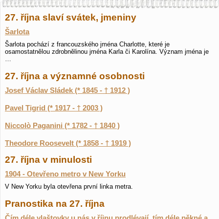
27. října slaví svátek, jmeniny
Šarlota
Šarlota pochází z francouzského jména Charlotte, které je
osamostatnělou zdrobnělinou jména Karla či Karolína. Význam jména je
…
27. října a významné osobnosti
Josef Václav Sládek (* 1845 - † 1912 )
Pavel Tigrid (* 1917 - † 2003 )
Niccolò Paganini (* 1782 - † 1840 )
Theodore Roosevelt (* 1858 - † 1919 )
27. října v minulosti
1904 - Otevřeno metro v New Yorku
V New Yorku byla otevřena první linka metra.
Pranostika na 27. října
Čím déle vlaštovky u nás v říjnu prodlévají, tím déle pěkné a