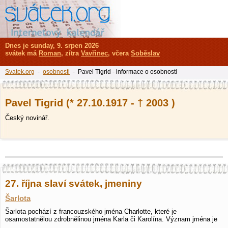
Dnes je sunday, 9. srpen 2026
svátek má
Roman
, zítra
Vavřinec
, včera
Soběslav
Svatek.org
-
osobnosti
- Pavel Tigrid - informace o osobnosti
Pavel Tigrid (* 27.10.1917 - † 2003 )
Český novinář.
27. října slaví svátek, jmeniny
Šarlota
Šarlota pochází z francouzského jména Charlotte, které je
osamostatnělou zdrobnělinou jména Karla či Karolína. Význam jména je
…