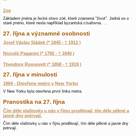
Zoe
Základem jména je řecké slovo zóé, které znamená "život". Jedná se o
staré jméno, které nesla například byzantská císařovna. …
27. října a významné osobnosti
Josef Václav Sládek (* 1845 - † 1912 )
Niccolò Paganini (* 1782 - † 1840 )
Theodore Roosevelt (* 1858 - † 1919 )
27. října v minulosti
1904 - Otevřeno metro v New Yorku
V New Yorku byla otevřena první linka metra.
Pranostika na 27. října
Čím déle vlaštovky u nás v říjnu prodlévají, tím déle pěkné a
jasné dny potrvají.
Čím déle vlaštovky u nás v říjnu prodlévají, tím déle pěkné a jasné dny
potrvají.