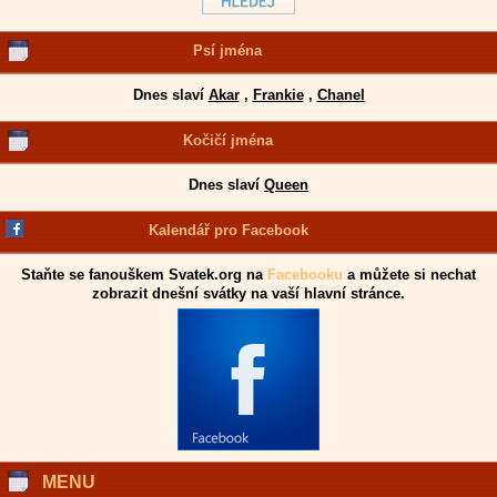
Psí jména
Dnes slaví
Akar
,
Frankie
,
Chanel
Kočičí jména
Dnes slaví
Queen
Kalendář pro Facebook
Staňte se fanouškem Svatek.org na
Facebooku
a můžete si nechat
zobrazit dnešní svátky na vaší hlavní stránce.
MENU