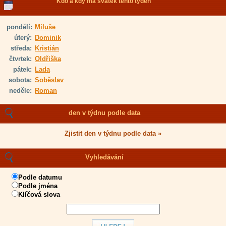
Kdo a kdy má svátek tento týden
pondělí:
Miluše
úterý:
Dominik
středa:
Kristián
čtvrtek:
Oldřiška
pátek:
Lada
sobota:
Soběslav
neděle:
Roman
den v týdnu podle data
Zjistit den v týdnu podle data »
Vyhledávání
Podle datumu
Podle jména
Klíčová slova