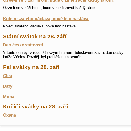
Ozve-li se v září hrom, bude v zimě zavát každý strom.
Ozve-li se v září hrom, bude v zimě zavát každý strom.
Kolem svatého Václava, nové léto nastává.
Kolem svatého Václava, nové léto nastává.
Státní svátek na 28. září
Den české státnosti
V tento den byl v roce 935 svým bratrem Boleslavem zavražděn český
kníže Václav. Později byl prohlášen za svatéh…
Psí svátky na 28. září
Clea
Dafy
Mona
Kočičí svátky na 28. září
Oxana