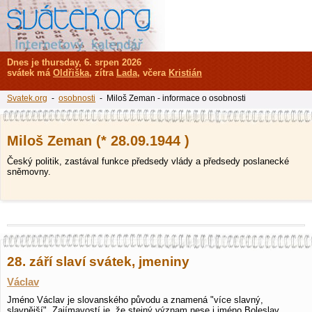
Dnes je thursday, 6. srpen 2026
svátek má
Oldřiška
, zítra
Lada
, včera
Kristián
Svatek.org
-
osobnosti
- Miloš Zeman - informace o osobnosti
Miloš Zeman (* 28.09.1944 )
Český politik, zastával funkce předsedy vlády a předsedy poslanecké
sněmovny.
28. září slaví svátek, jmeniny
Václav
Jméno Václav je slovanského původu a znamená "více slavný,
slavnější". Zajímavostí je, že stejný význam nese i jméno Boleslav. …