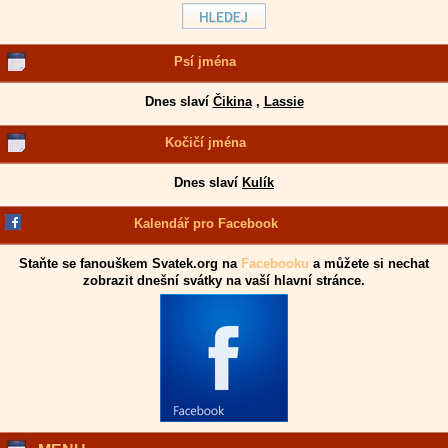
Psí jména
Dnes slaví
Čikina
,
Lassie
Kočičí jména
Dnes slaví
Kulík
Kalendář pro Facebook
Staňte se fanouškem Svatek.org na
Facebooku
a můžete si nechat
zobrazit dnešní svátky na vaší hlavní stránce.