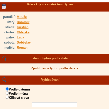
Kdo a kdy má svátek tento týden
pondělí:
Miluše
úterý:
Dominik
středa:
Kristián
čtvrtek:
Oldřiška
pátek:
Lada
sobota:
Soběslav
neděle:
Roman
den v týdnu podle data
Zjistit den v týdnu podle data »
Vyhledávání
Podle datumu
Podle jména
Klíčová slova