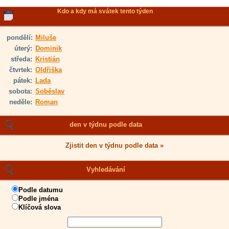
Kdo a kdy má svátek tento týden
pondělí:
Miluše
úterý:
Dominik
středa:
Kristián
čtvrtek:
Oldřiška
pátek:
Lada
sobota:
Soběslav
neděle:
Roman
den v týdnu podle data
Zjistit den v týdnu podle data »
Vyhledávání
Podle datumu
Podle jména
Klíčová slova