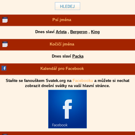
Psí jména
Dnes slaví
Arleta
,
Bergeron
,
King
Kočičí jména
Dnes slaví
Packa
Kalendář pro Facebook
Staňte se fanouškem Svatek.org na
Facebooku
a můžete si nechat
zobrazit dnešní svátky na vaší hlavní stránce.