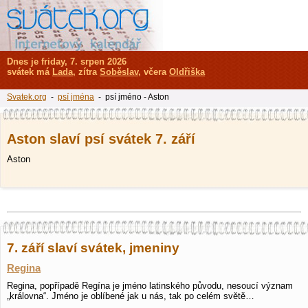
Dnes je friday, 7. srpen 2026
svátek má
Lada
, zítra
Soběslav
, včera
Oldřiška
Svatek.org
-
psí jména
- psí jméno - Aston
Aston slaví psí svátek 7. září
Aston
7. září slaví svátek, jmeniny
Regina
Regina, popřípadě Regína je jméno latinského původu, nesoucí význam
„královna“. Jméno je oblíbené jak u nás, tak po celém světě…