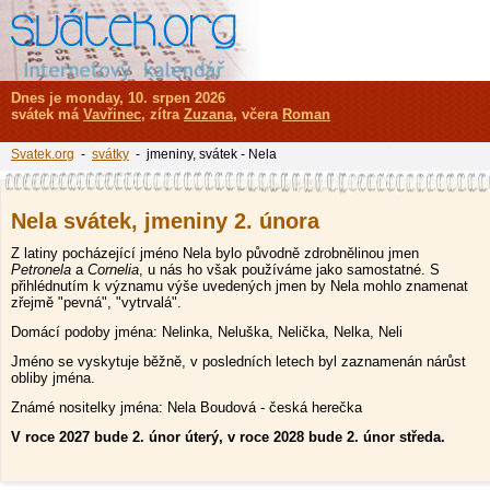
Dnes je monday, 10. srpen 2026
svátek má
Vavřinec
, zítra
Zuzana
, včera
Roman
Svatek.org
-
svátky
- jmeniny, svátek - Nela
Nela svátek, jmeniny 2. února
Z latiny pocházející jméno Nela bylo původně zdrobnělinou jmen
Petronela
a
Cornelia
, u nás ho však používáme jako samostatné. S
přihlédnutím k významu výše uvedených jmen by Nela mohlo znamenat
zřejmě "pevná", "vytrvalá".
Domácí podoby jména: Nelinka, Neluška, Nelička, Nelka, Neli
Jméno se vyskytuje běžně, v posledních letech byl zaznamenán nárůst
obliby jména.
Známé nositelky jména: Nela Boudová - česká herečka
V roce 2027 bude 2. únor úterý, v roce 2028 bude 2. únor středa.