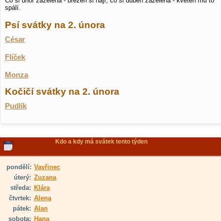
Co si únor zazelená - březen si hájí; co si duben zazelená - květen mu to
spálí.
Psí svátky na 2. února
César
Flíček
Monza
Kočičí svátky na 2. února
Pudlík
Kdo a kdy má svátek tento týden
pondělí:
Vavřinec
úterý:
Zuzana
středa:
Klára
čtvrtek:
Alena
pátek:
Alan
sobota:
Hana