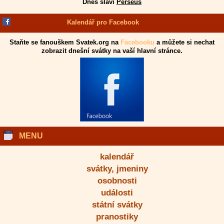
Dnes slaví
Perseus
Kalendář pro Facebook
Staňte se fanouškem Svatek.org na
Facebooku
a můžete si nechat
zobrazit dnešní svátky na vaší hlavní stránce.
MENU
kalendář
svátky, jmeniny
osobnosti
události
státní svátky
pranostiky