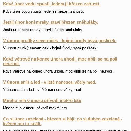
Když únor vodu spustí, ledem ji březen zahustí.
Když únor vodu spustí, ledem ji březen zahustí.
Jestli únor honí mraky, staví březen sněhuláky.
Jestli únor honí mraky, staví březen sněhuláky.
V únoru prudký severníček - hojné úrody bývá poslíček.
V únoru prudký severníček - hojné úrody bývá poslíček.
Když větrové na konec února uhodí, moc obilí se na poli
neurodí.
Když větrové na konec února uhodí, moc obilí se na poli neurodí.
V únoru sníh a led - v létě nanesou včely med.
V únoru sníh a led - v létě nanesou včely med.
Mnoho mlh v únoru přivodí mokré léto
Mnoho mlh v únoru přivodí mokré léto
Co si únor zazelená - březen si hájí; co si duben zazelená -
květen mu to spálí.