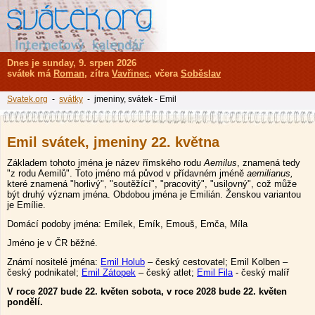
Dnes je sunday, 9. srpen 2026
svátek má
Roman
, zítra
Vavřinec
, včera
Soběslav
Svatek.org
-
svátky
- jmeniny, svátek - Emil
Emil svátek, jmeniny 22. května
Základem tohoto jména je název římského rodu
Aemilus
, znamená tedy
"z rodu Aemilů". Toto jméno má původ v přídavném jméně
aemilianus,
které znamená "horlivý", "soutěžící", "pracovitý", "usilovný", což může
být druhý význam jména. Obdobou jména je Emilián. Ženskou variantou
je Emílie.
Domácí podoby jména: Emílek, Emík, Emouš, Emča, Míla
Jméno je v ČR běžné.
Známí nositelé jména:
Emil Holub
– český cestovatel; Emil Kolben –
český podnikatel;
Emil Zátopek
– český atlet;
Emil Fila
- český malíř
V roce 2027 bude 22. květen sobota, v roce 2028 bude 22. květen
pondělí.