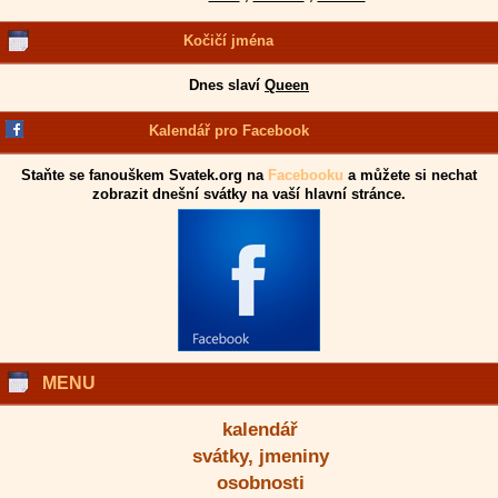
Kočičí jména
Dnes slaví
Queen
Kalendář pro Facebook
Staňte se fanouškem Svatek.org na
Facebooku
a můžete si nechat
zobrazit dnešní svátky na vaší hlavní stránce.
MENU
kalendář
svátky, jmeniny
osobnosti