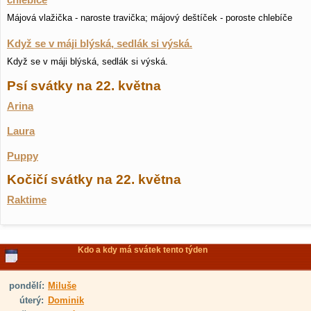
chlebíče
Májová vlažička - naroste travička; májový deštíček - poroste chlebíče
Když se v máji blýská, sedlák si výská.
Když se v máji blýská, sedlák si výská.
Psí svátky na 22. května
Arina
Laura
Puppy
Kočičí svátky na 22. května
Raktime
Kdo a kdy má svátek tento týden
pondělí:
Miluše
úterý:
Dominik