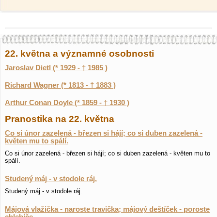
22. května a významné osobnosti
Jaroslav Dietl (* 1929 - † 1985 )
Richard Wagner (* 1813 - † 1883 )
Arthur Conan Doyle (* 1859 - † 1930 )
Pranostika na 22. května
Co si únor zazelená - březen si hájí; co si duben zazelená -
květen mu to spálí.
Co si únor zazelená - březen si hájí; co si duben zazelená - květen mu to
spálí.
Studený máj - v stodole ráj.
Studený máj - v stodole ráj.
Májová vlažička - naroste travička; májový deštíček - poroste