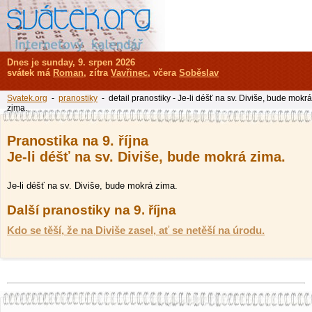
Dnes je sunday, 9. srpen 2026
svátek má
Roman
, zítra
Vavřinec
, včera
Soběslav
Svatek.org
-
pranostiky
- detail pranostiky - Je-li déšť na sv. Diviše, bude mokrá
zima.
Pranostika na 9. října
Je-li déšť na sv. Diviše, bude mokrá zima.
Je-li déšť na sv. Diviše, bude mokrá zima.
Další pranostiky na 9. října
Kdo se těší, že na Diviše zasel, ať se netěší na úrodu.