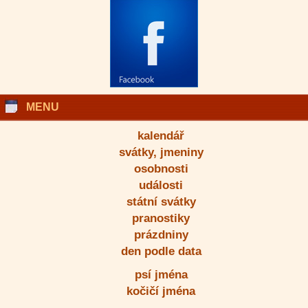
MENU
kalendář
svátky, jmeniny
osobnosti
události
státní svátky
pranostiky
prázdniny
den podle data
psí jména
kočičí jména