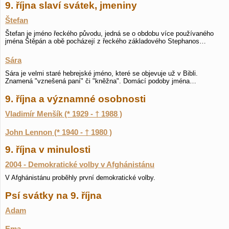
9. října slaví svátek, jmeniny
Štefan
Štefan je jméno řeckého původu, jedná se o obdobu více používaného
jména Štěpán a obě pocházejí z řeckého základového Stephanos…
Sára
Sára je velmi staré hebrejské jméno, které se objevuje už v Bibli.
Znamená "vznešená paní" či "kněžna". Domácí podoby jména…
9. října a významné osobnosti
Vladimír Menšík (* 1929 - † 1988 )
John Lennon (* 1940 - † 1980 )
9. října v minulosti
2004 - Demokratické volby v Afghánistánu
V Afghánistánu proběhly první demokratické volby.
Psí svátky na 9. října
Adam