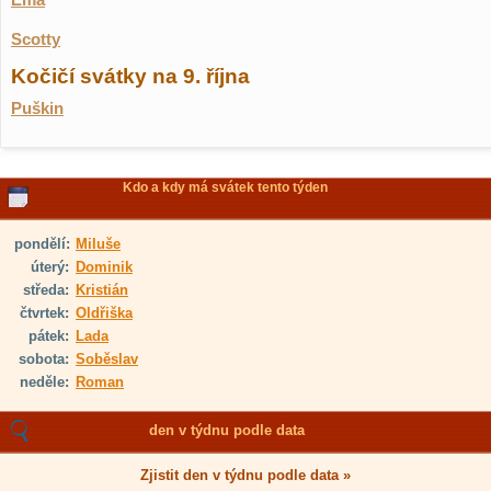
Ema
Scotty
Kočičí svátky na 9. října
Puškin
Kdo a kdy má svátek tento týden
pondělí:
Miluše
úterý:
Dominik
středa:
Kristián
čtvrtek:
Oldřiška
pátek:
Lada
sobota:
Soběslav
neděle:
Roman
den v týdnu podle data
Zjistit den v týdnu podle data »