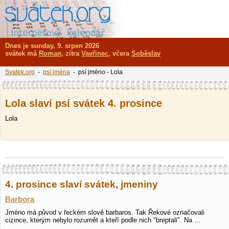
Dnes je sunday, 9. srpen 2026
svátek má
Roman
, zítra
Vavřinec
, včera
Soběslav
Svatek.org
-
psí jména
- psí jméno - Lola
Lola slaví psí svátek 4. prosince
Lola
4. prosince slaví svátek, jmeniny
Barbora
Jméno má původ v řeckém slově barbaros. Tak Řekové označovali
cizince, kterým nebylo rozumět a kteří podle nich "breptali". Na …