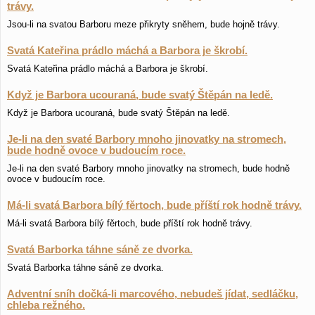
trávy.
Jsou-li na svatou Barboru meze přikryty sněhem, bude hojně trávy.
Svatá Kateřina prádlo máchá a Barbora je škrobí.
Svatá Kateřina prádlo máchá a Barbora je škrobí.
Když je Barbora ucouraná, bude svatý Štěpán na ledě.
Když je Barbora ucouraná, bude svatý Štěpán na ledě.
Je-li na den svaté Barbory mnoho jinovatky na stromech,
bude hodně ovoce v budoucím roce.
Je-li na den svaté Barbory mnoho jinovatky na stromech, bude hodně
ovoce v budoucím roce.
Má-li svatá Barbora bílý fěrtoch, bude příští rok hodně trávy.
Má-li svatá Barbora bílý fěrtoch, bude příští rok hodně trávy.
Svatá Barborka táhne sáně ze dvorka.
Svatá Barborka táhne sáně ze dvorka.
Adventní sníh dočká-li marcového, nebudeš jídat, sedláčku,
chleba režného.