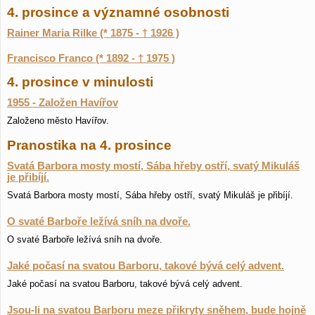
4. prosince a významné osobnosti
Rainer Maria Rilke (* 1875 - † 1926 )
Francisco Franco (* 1892 - † 1975 )
4. prosince v minulosti
1955 - Založen Havířov
Založeno město Havířov.
Pranostika na 4. prosince
Svatá Barbora mosty mostí, Sába hřeby ostří, svatý Mikuláš
je přibíjí.
Svatá Barbora mosty mostí, Sába hřeby ostří, svatý Mikuláš je přibíjí.
O svaté Barboře ležívá sníh na dvoře.
O svaté Barboře ležívá sníh na dvoře.
Jaké počasí na svatou Barboru, takové bývá celý advent.
Jaké počasí na svatou Barboru, takové bývá celý advent.
Jsou-li na svatou Barboru meze přikryty sněhem, bude hojně