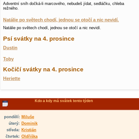
Adventní sníh dočká-li marcového, nebudeš jídat, sedláčku, chleba
režného.
Natálie po světech chodí, jednou se otočí a nic nevidí.
Natálie po světech chodí, jednou se otočí a nic nevidí.
Psí svátky na 4. prosince
Dustin
Toby
Kočičí svátky na 4. prosince
Heriette
Kdo a kdy má svátek tento týden
pondělí:
Miluše
úterý:
Dominik
středa:
Kristián
čtvrtek:
Oldřiška