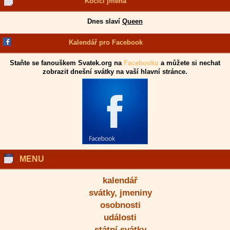
Kočičí jména
Dnes slaví
Queen
Kalendář pro Facebook
Staňte se fanouškem Svatek.org na
Facebooku
a můžete si nechat
zobrazit dnešní svátky na vaší hlavní stránce.
MENU
kalendář
svátky, jmeniny
osobnosti
události
státní svátky