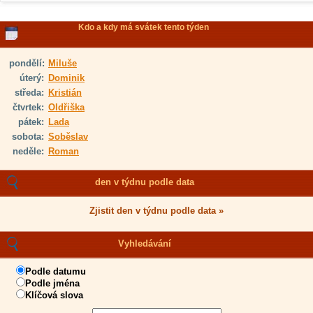
Kdo a kdy má svátek tento týden
pondělí:
Miluše
úterý:
Dominik
středa:
Kristián
čtvrtek:
Oldřiška
pátek:
Lada
sobota:
Soběslav
neděle:
Roman
den v týdnu podle data
Zjistit den v týdnu podle data »
Vyhledávání
Podle datumu
Podle jména
Klíčová slova