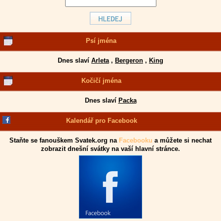
Psí jména
Dnes slaví
Arleta
,
Bergeron
,
King
Kočičí jména
Dnes slaví
Packa
Kalendář pro Facebook
Staňte se fanouškem Svatek.org na
Facebooku
a můžete si nechat
zobrazit dnešní svátky na vaší hlavní stránce.