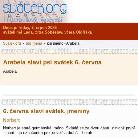
Dnes je friday, 7. srpen 2026
svátek má
Lada
, zítra
Soběslav
, včera
Oldřiška
Svatek.org
-
psí jména
- psí jméno - Arabela
Arabela slaví psí svátek 6. června
Arabela
6. června slaví svátek, jmeniny
Norbert
Norbert je staré germánské jméno. Skládá se ze dvou částí, z nichž první
– nord – je označením pro „sever“ a druhá – berah…