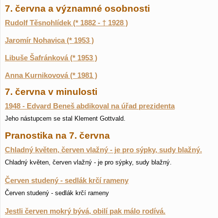
7. června a významné osobnosti
Rudolf Těsnohlídek (* 1882 - † 1928 )
Jaromír Nohavica (* 1953 )
Libuše Šafránková (* 1953 )
Anna Kurnikovová (* 1981 )
7. června v minulosti
1948 - Edvard Beneš abdikoval na úřad prezidenta
Jeho nástupcem se stal Klement Gottvald.
Pranostika na 7. června
Chladný květen, červen vlažný - je pro sýpky, sudy blažný.
Chladný květen, červen vlažný - je pro sýpky, sudy blažný.
Červen studený - sedlák krčí rameny
Červen studený - sedlák krčí rameny
Jestli červen mokrý bývá, obilí pak málo rodívá.