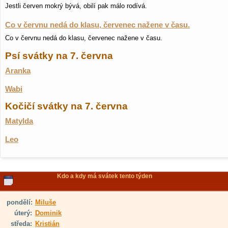
Jestli červen mokrý bývá, obilí pak málo rodívá.
Co v červnu nedá do klasu, červenec nažene v času.
Co v červnu nedá do klasu, červenec nažene v času.
Psí svátky na 7. června
Aranka
Wabi
Kočičí svátky na 7. června
Matylda
Leo
Kdo a kdy má svátek tento týden
pondělí:
Miluše
úterý:
Dominik
středa:
Kristián