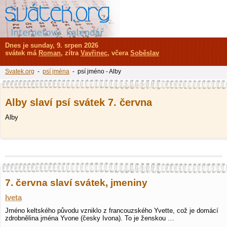
Dnes je sunday, 9. srpen 2026
svátek má
Roman
, zítra
Vavřinec
, včera
Soběslav
Svatek.org
-
psí jména
- psí jméno - Alby
Alby slaví psí svátek 7. června
Alby
7. června slaví svátek, jmeniny
Iveta
Jméno keltského původu vzniklo z francouzského Yvette, což je domácí
zdrobnělina jména Yvone (česky Ivona). To je ženskou …