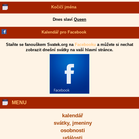
Kočičí jména
Dnes slaví
Queen
Kalendář pro Facebook
Staňte se fanouškem Svatek.org na
Facebooku
a můžete si nechat
zobrazit dnešní svátky na vaší hlavní stránce.
MENU
kalendář
svátky, jmeniny
osobnosti
události