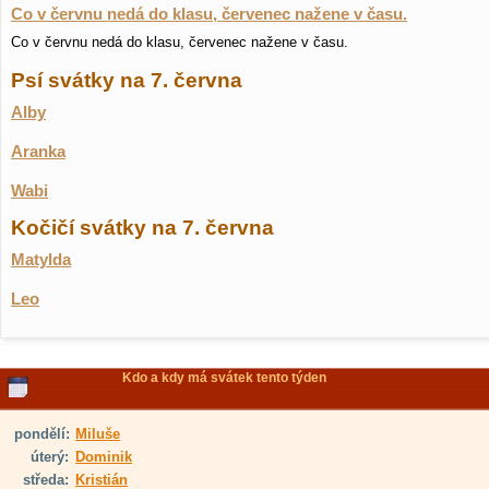
Co v červnu nedá do klasu, červenec nažene v času.
Co v červnu nedá do klasu, červenec nažene v času.
Psí svátky na 7. června
Alby
Aranka
Wabi
Kočičí svátky na 7. června
Matylda
Leo
Kdo a kdy má svátek tento týden
pondělí:
Miluše
úterý:
Dominik
středa:
Kristián