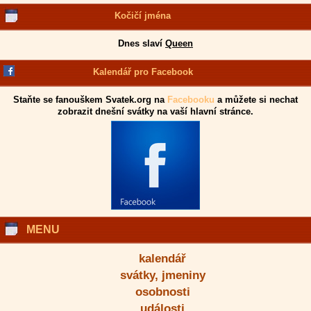
Kočičí jména
Dnes slaví
Queen
Kalendář pro Facebook
Staňte se fanouškem Svatek.org na
Facebooku
a můžete si nechat
zobrazit dnešní svátky na vaší hlavní stránce.
MENU
kalendář
svátky, jmeniny
osobnosti
události