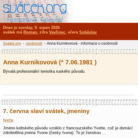
Dnes je sunday, 9. srpen 2026
svátek má
Roman
, zítra
Vavřinec
, včera
Soběslav
Svatek.org
-
osobnosti
- Anna Kurnikovová - informace o osobnosti
Anna Kurnikovová (* 7.06.1981 )
Bývalá profesionální tenistka ruského původu.
7. června slaví svátek, jmeniny
Iveta
Jméno keltského původu vzniklo z francouzského Yvette, což je domácí
zdrobnělina jména Yvone (česky Ivona). To je ženskou …