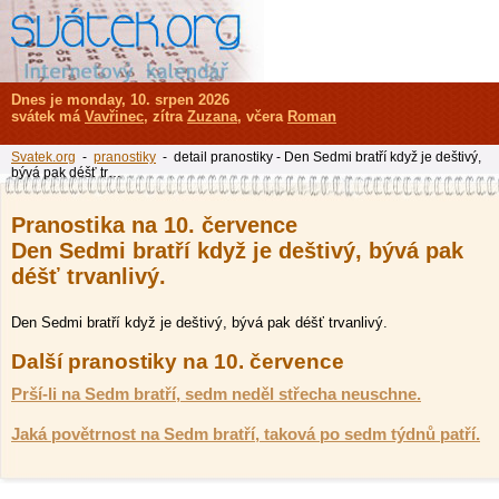
Dnes je monday, 10. srpen 2026
svátek má
Vavřinec
, zítra
Zuzana
, včera
Roman
Svatek.org
-
pranostiky
- detail pranostiky - Den Sedmi bratří když je deštivý,
bývá pak déšť tr…
Pranostika na 10. července
Den Sedmi bratří když je deštivý, bývá pak
déšť trvanlivý.
Den Sedmi bratří když je deštivý, bývá pak déšť trvanlivý.
Další pranostiky na 10. července
Prší-li na Sedm bratří, sedm neděl střecha neuschne.
Jaká povětrnost na Sedm bratří, taková po sedm týdnů patří.