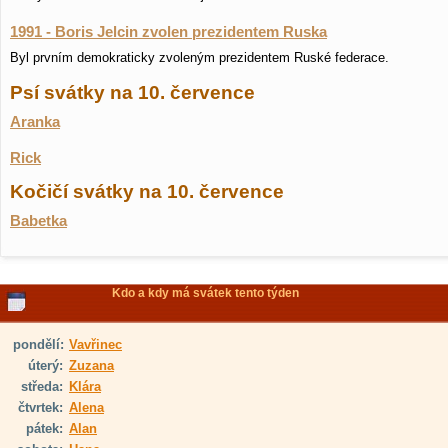
1991 - Boris Jelcin zvolen prezidentem Ruska
Byl prvním demokraticky zvoleným prezidentem Ruské federace.
Psí svátky na 10. července
Aranka
Rick
Kočičí svátky na 10. července
Babetka
Kdo a kdy má svátek tento týden
pondělí:
Vavřinec
úterý:
Zuzana
středa:
Klára
čtvrtek:
Alena
pátek:
Alan