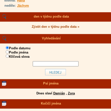
sobota:
Hana
neděle:
Jáchym
den v týdnu podle data
Zjistit den v týdnu podle data »
Vyhledávání
Podle datumu
Podle jména
Klíčová slova
Psí jména
Dnes slaví
Damián
,
Zora
Kočičí jména