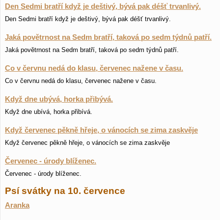
Den Sedmi bratří když je deštivý, bývá pak déšť trvanlivý.
Den Sedmi bratří když je deštivý, bývá pak déšť trvanlivý.
Jaká povětrnost na Sedm bratří, taková po sedm týdnů patří.
Jaká povětrnost na Sedm bratří, taková po sedm týdnů patří.
Co v červnu nedá do klasu, červenec nažene v času.
Co v červnu nedá do klasu, červenec nažene v času.
Když dne ubývá, horka přibývá.
Když dne ubívá, horka přibívá.
Když červenec pěkně hřeje, o vánocích se zima zaskvěje
Když červenec pěkně hřeje, o vánocích se zima zaskvěje
Červenec - úrody blíženec.
Červenec - úrody blíženec.
Psí svátky na 10. července
Aranka