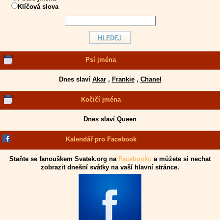
Klíčová slova
Psí jména
Dnes slaví
Akar
,
Frankie
,
Chanel
Kočičí jména
Dnes slaví
Queen
Kalendář pro Facebook
Staňte se fanouškem Svatek.org na
Facebooku
a můžete si nechat
zobrazit dnešní svátky na vaší hlavní stránce.