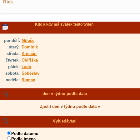
Rick
Kdo a kdy má svátek tento týden
pondělí:
Miluše
úterý:
Dominik
středa:
Kristián
čtvrtek:
Oldřiška
pátek:
Lada
sobota:
Soběslav
neděle:
Roman
den v týdnu podle data
Zjistit den v týdnu podle data »
Vyhledávání
Podle datumu
Podle jména