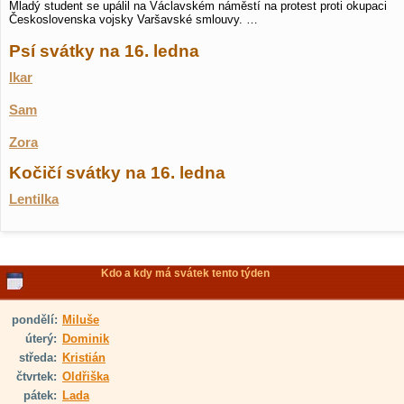
Mladý student se upálil na Václavském náměstí na protest proti okupaci
Československa vojsky Varšavské smlouvy. …
Psí svátky na 16. ledna
Ikar
Sam
Zora
Kočičí svátky na 16. ledna
Lentilka
Kdo a kdy má svátek tento týden
pondělí:
Miluše
úterý:
Dominik
středa:
Kristián
čtvrtek:
Oldřiška
pátek:
Lada