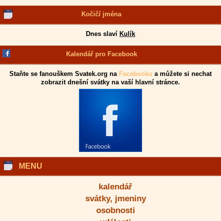
Kočičí jména
Dnes slaví
Kulík
Kalendář pro Facebook
Staňte se fanouškem Svatek.org na
Facebooku
a můžete si nechat
zobrazit dnešní svátky na vaší hlavní stránce.
MENU
kalendář
svátky, jmeniny
osobnosti