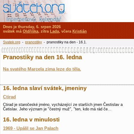
Dnes je thursday, 6. srpen 2026
svátek má
Oldřiška
, zítra
Lada
, včera
Kristián
Svatek.org
-
pranostiky
- pranostiky na den - 16.1.
Pranostiky na den 16. ledna
Na svatého Marcela zima leze do těla.
16. ledna slaví svátek, jmeniny
Ctirad
Ctirad je staročeské jméno, vycházející ze starších jmen Čestislav a
Četislav. Jeho význam je "čestný muž", "ten, kdo má rád če…
16. ledna v minulosti
1969 - Upálil se Jan Palach