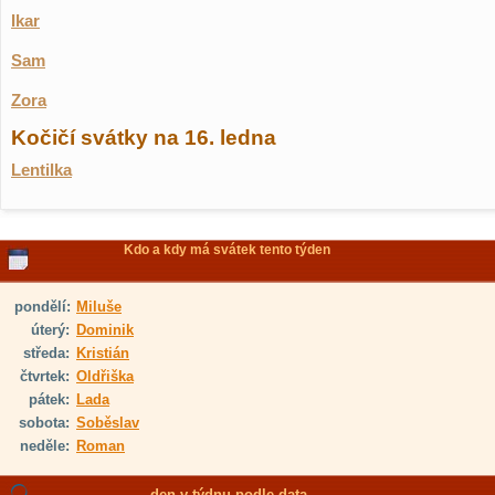
Ikar
Sam
Zora
Kočičí svátky na 16. ledna
Lentilka
Kdo a kdy má svátek tento týden
pondělí:
Miluše
úterý:
Dominik
středa:
Kristián
čtvrtek:
Oldřiška
pátek:
Lada
sobota:
Soběslav
neděle:
Roman
den v týdnu podle data