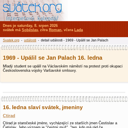
Dnes je saturday, 8. srpen 2026
svátek má
Soběslav
, zítra
Roman
, včera
Lada
Svatek.org
-
události
- detail události - 1969 - Upálil se Jan Palach
1969 - Upálil se Jan Palach 16. ledna
Mladý student se upálil na Václavském náměstí na protest proti okupaci
Československa vojsky Varšavské smlouvy.
16. ledna slaví svátek, jmeniny
Ctirad
Ctirad je staročeské jméno, vycházející ze starších jmen Čestislav a
Četislav. Jeho význam je "čestný muž", "ten, kdo má rád če…