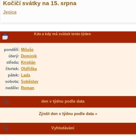
Kočičí svátky na 15. srpna
Jesica
Kdo a kdy má svátek tento týden
pondělí:
Miluše
úterý:
Dominik
středa:
Kristián
čtvrtek:
Oldřiška
pátek:
Lada
sobota:
Soběslav
neděle:
Roman
den v týdnu podle data
Zjistit den v týdnu podle data »
Vyhledávání