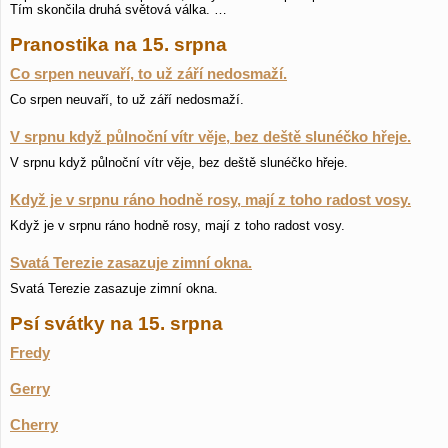
Tím skončila druhá světová válka. …
Pranostika na 15. srpna
Co srpen neuvaří, to už září nedosmaží.
Co srpen neuvaří, to už září nedosmaží.
V srpnu když půlnoční vítr věje, bez deště slunéčko hřeje.
V srpnu když půlnoční vítr věje, bez deště slunéčko hřeje.
Když je v srpnu ráno hodně rosy, mají z toho radost vosy.
Když je v srpnu ráno hodně rosy, mají z toho radost vosy.
Svatá Terezie zasazuje zimní okna.
Svatá Terezie zasazuje zimní okna.
Psí svátky na 15. srpna
Fredy
Gerry
Cherry