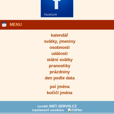
MENU
kalendář
svátky, jmeniny
osobnosti
události
státní svátky
pranostiky
prázdniny
den podle data
psí jména
kočičí jména
INET-SERVIS.CZ
vyrobil:
nastavení cookies