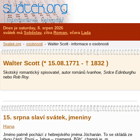
Dnes je saturday, 8. srpen 2026
svátek má
Soběslav
, zítra
Roman
, včera
Lada
Svatek.org
-
osobnosti
- Walter Scott - informace o osobnosti
Walter Scott (* 15.08.1771 - † 1832 )
Skotský romantický spisovatel, autor románů
Ivanhoe, Srdce Edinburghu
nebo
Rob Roy.
15. srpna slaví svátek, jmeniny
Hana
Jméno patrně pochází z hebrejského jména Jóchanán. To se skládá ze
dvou částí: První – Jahve – znamená „Bůh“, channá je „m…