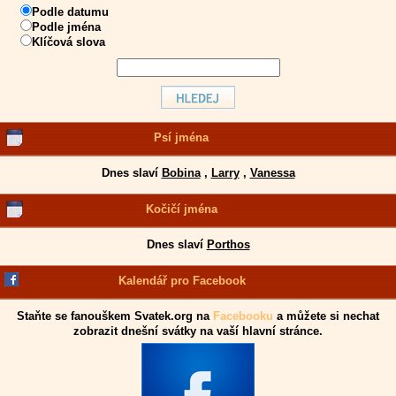
Podle datumu
Podle jména
Klíčová slova
Psí jména
Dnes slaví
Bobina
,
Larry
,
Vanessa
Kočičí jména
Dnes slaví
Porthos
Kalendář pro Facebook
Staňte se fanouškem Svatek.org na
Facebooku
a můžete si nechat
zobrazit dnešní svátky na vaší hlavní stránce.