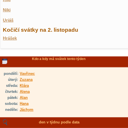
Niki
Uriáš
Kočičí svátky na 2. listopadu
Hrášek
Kdo a kdy má svátek tento týden
pondělí:
Vavřinec
úterý:
Zuzana
středa:
Klára
čtvrtek:
Alena
pátek:
Alan
sobota:
Hana
neděle:
Jáchym
den v týdnu podle data