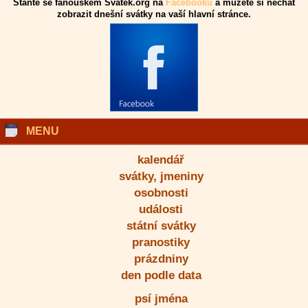
Staňte se fanouškem Svatek.org na
Facebooku
a můžete si nechat
zobrazit dnešní svátky na vaší hlavní stránce.
MENU
kalendář
svátky, jmeniny
osobnosti
události
státní svátky
pranostiky
prázdniny
den podle data
psí jména