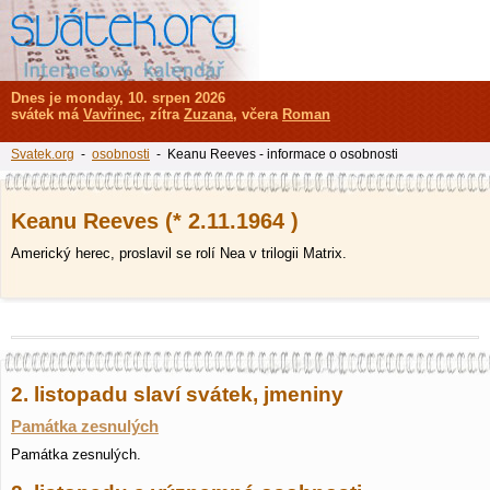
Dnes je monday, 10. srpen 2026
svátek má
Vavřinec
, zítra
Zuzana
, včera
Roman
Svatek.org
-
osobnosti
- Keanu Reeves - informace o osobnosti
Keanu Reeves (* 2.11.1964 )
Americký herec, proslavil se rolí Nea v trilogii Matrix.
2. listopadu slaví svátek, jmeniny
Památka zesnulých
Památka zesnulých.