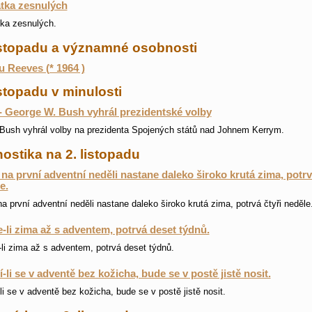
tka zesnulých
ka zesnulých.
listopadu a významné osobnosti
 Reeves (* 1964 )
istopadu v minulosti
- George W. Bush vyhrál prezidentské volby
Bush vyhrál volby na prezidenta Spojených států nad Johnem Kerrym.
ostika na 2. listopadu
na první adventní neděli nastane daleko široko krutá zima, potrv
e.
a první adventní neděli nastane daleko široko krutá zima, potrvá čtyři neděle
-li zima až s adventem, potrvá deset týdnů.
li zima až s adventem, potrvá deset týdnů.
-li se v adventě bez kožicha, bude se v postě jistě nosit.
li se v adventě bez kožicha, bude se v postě jistě nosit.