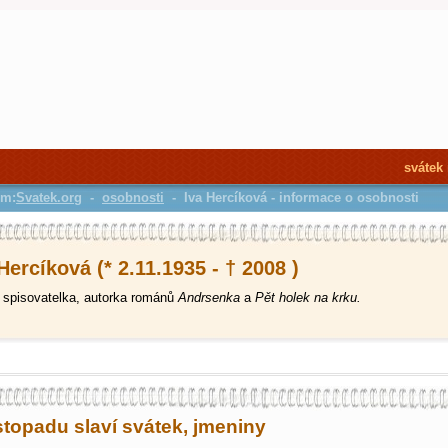
svátek
em:
Svatek.org
-
osobnosti
- Iva Hercíková - informace o osobnosti
Hercíková (* 2.11.1935 - † 2008 )
spisovatelka, autorka románů
Andrsenka
a
Pět holek na krku.
istopadu slaví svátek, jmeniny