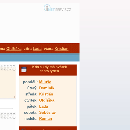
 má
Oldřiška
, zítra
Lada
, včera
Kristián
Kdo a kdy má svátek
tento týden
pondělí:
Miluše
úterý:
Dominik
středa:
Kristián
čtvrtek:
Oldřiška
pátek:
Lada
sobota:
Soběslav
neděle:
Roman