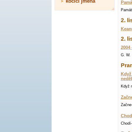
kočičí jména
Pamá
Památ
2. 
Keanu
2. l
2004 
G. W. 
Pran
Když 
neděl
Když n
Začne
Začne-
Chodí
Chodí-