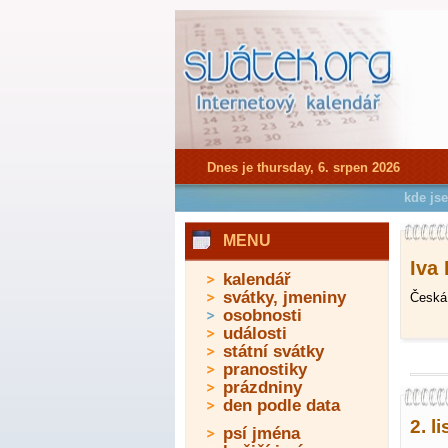
Dnes je thursday, 6. srpen 2026
kde js
MENU
Iva 
kalendář
svátky, jmeniny
Česká 
osobnosti
události
státní svátky
pranostiky
prázdniny
den podle data
2. l
psí jména