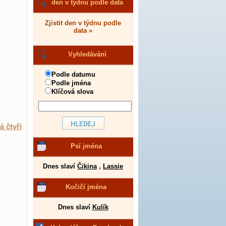
den v týdnu podle data
Zjistit den v týdnu podle
data »
Vyhledávání
Podle datumu
Podle jména
Klíčová slova
á čtyři
Psí jména
.
Dnes slaví
Čikina
,
Lassie
Kočičí jména
Dnes slaví
Kulík