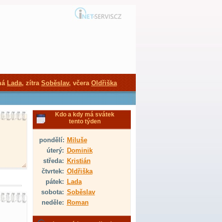
má
Lada
, zítra
Soběslav
, včera
Oldřiška
Kdo a kdy má svátek
tento týden
pondělí:
Miluše
úterý:
Dominik
středa:
Kristián
čtvrtek:
Oldřiška
pátek:
Lada
sobota:
Soběslav
neděle:
Roman