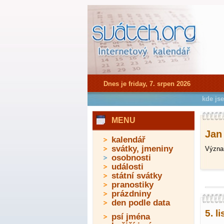
Dnes je friday, 7. srpen 2026
kde js
MENU
Jan 
kalendář
svátky, jmeniny
Význam
osobnosti
události
státní svátky
pranostiky
prázdniny
den podle data
5. l
psí jména