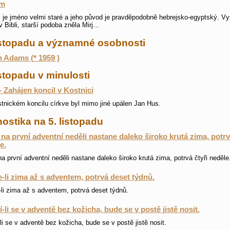
am
 je jméno velmi staré a jeho původ je pravděpodobně hebrejsko-egyptský. Vy
v Bibli, starší podoba zněla Mirj…
listopadu a významné osobnosti
 Adams (* 1959 )
istopadu v minulosti
- Zahájen koncil v Kostnici
tnickém koncilu církve byl mimo jiné upálen Jan Hus.
ostika na 5. listopadu
na první adventní neděli nastane daleko široko krutá zima, potrv
e.
a první adventní neděli nastane daleko široko krutá zima, potrvá čtyři neděle
-li zima až s adventem, potrvá deset týdnů.
li zima až s adventem, potrvá deset týdnů.
-li se v adventě bez kožicha, bude se v postě jistě nosit.
li se v adventě bez kožicha, bude se v postě jistě nosit.