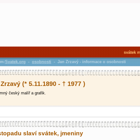
svátek 
em:
Svatek.org
-
osobnosti
- Jan Zrzavý - informace o osobnosti
Zrzavý (* 5.11.1890 - † 1977 )
ný český malíř a grafik.
istopadu slaví svátek, jmeniny