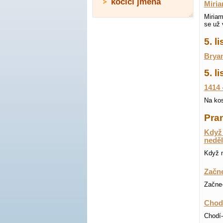
kočičí jména
Miri
Miriam
se už 
5. 
Bryan
5. l
1414 
Na kos
Pran
Když 
neděl
Když n
Začne
Začne-
Chodí
Chodí-