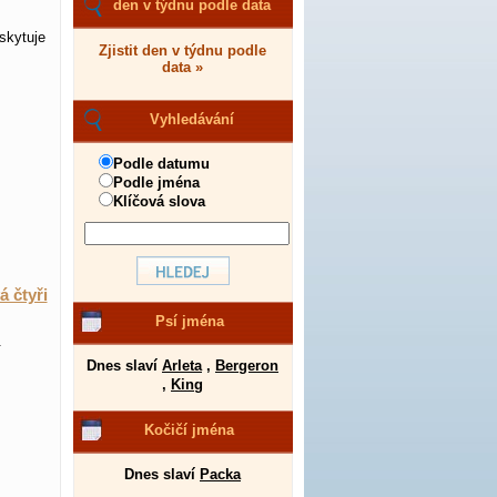
den v týdnu podle data
skytuje
Zjistit den v týdnu podle
data »
Vyhledávání
Podle datumu
Podle jména
Klíčová slova
á čtyři
Psí jména
.
Dnes slaví
Arleta
,
Bergeron
,
King
Kočičí jména
Dnes slaví
Packa