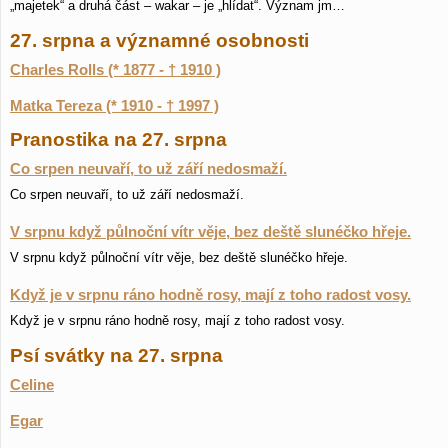
„majetek“ a druhá část – wakar – je „hlídat“. Význam jm…
27. srpna a významné osobnosti
Charles Rolls (* 1877 - † 1910 )
Matka Tereza (* 1910 - † 1997 )
Pranostika na 27. srpna
Co srpen neuvaří, to už září nedosmaží.
Co srpen neuvaří, to už září nedosmaží.
V srpnu když půlnoční vítr věje, bez deště slunéčko hřeje.
V srpnu když půlnoční vítr věje, bez deště slunéčko hřeje.
Když je v srpnu ráno hodně rosy, mají z toho radost vosy.
Když je v srpnu ráno hodně rosy, mají z toho radost vosy.
Psí svátky na 27. srpna
Celine
Egar