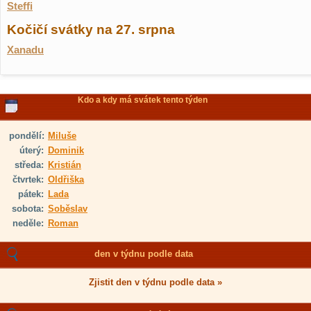
Steffi
Kočičí svátky na 27. srpna
Xanadu
Kdo a kdy má svátek tento týden
pondělí:
Miluše
úterý:
Dominik
středa:
Kristián
čtvrtek:
Oldřiška
pátek:
Lada
sobota:
Soběslav
neděle:
Roman
den v týdnu podle data
Zjistit den v týdnu podle data »