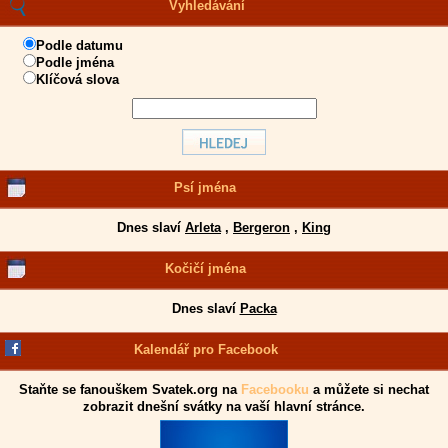
Vyhledávání
Podle datumu
Podle jména
Klíčová slova
Psí jména
Dnes slaví
Arleta
,
Bergeron
,
King
Kočičí jména
Dnes slaví
Packa
Kalendář pro Facebook
Staňte se fanouškem Svatek.org na
Facebooku
a můžete si nechat
zobrazit dnešní svátky na vaší hlavní stránce.