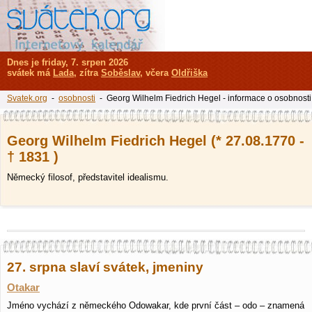
Dnes je friday, 7. srpen 2026
svátek má
Lada
, zítra
Soběslav
, včera
Oldřiška
Svatek.org
-
osobnosti
- Georg Wilhelm Fiedrich Hegel - informace o osobnosti
Georg Wilhelm Fiedrich Hegel (* 27.08.1770 -
† 1831 )
Německý filosof, představitel idealismu.
27. srpna slaví svátek, jmeniny
Otakar
Jméno vychází z německého Odowakar, kde první část – odo – znamená