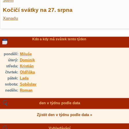
Steffi
Kočičí svátky na 27. srpna
Xanadu
Kdo a kdy má svátek tento týden
pondělí:
Miluše
úterý:
Dominik
středa:
Kristián
čtvrtek:
Oldřiška
pátek:
Lada
sobota:
Soběslav
neděle:
Roman
den v týdnu podle data
Zjistit den v týdnu podle data »
Vyhledávání