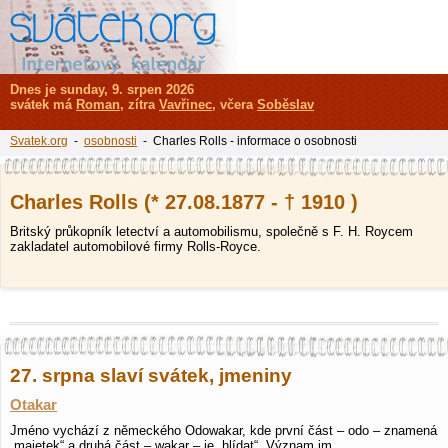
Dnes je sunday, 9. srpen 2026
svátek má
Roman
, zítra
Vavřinec
, včera
Soběslav
Svatek.org
-
osobnosti
- Charles Rolls - informace o osobnosti
Charles Rolls (* 27.08.1877 - † 1910 )
Britský průkopník letectví a automobilismu, společně s F. H. Roycem
zakladatel automobilové firmy Rolls-Royce.
27. srpna slaví svátek, jmeniny
Otakar
Jméno vychází z německého Odowakar, kde první část – odo – znamená
„majetek“ a druhá část – wakar – je „hlídat“. Význam jm…