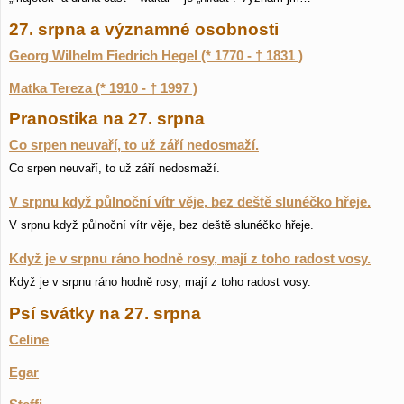
27. srpna a významné osobnosti
Georg Wilhelm Fiedrich Hegel (* 1770 - † 1831 )
Matka Tereza (* 1910 - † 1997 )
Pranostika na 27. srpna
Co srpen neuvaří, to už září nedosmaží.
Co srpen neuvaří, to už září nedosmaží.
V srpnu když půlnoční vítr věje, bez deště slunéčko hřeje.
V srpnu když půlnoční vítr věje, bez deště slunéčko hřeje.
Když je v srpnu ráno hodně rosy, mají z toho radost vosy.
Když je v srpnu ráno hodně rosy, mají z toho radost vosy.
Psí svátky na 27. srpna
Celine
Egar