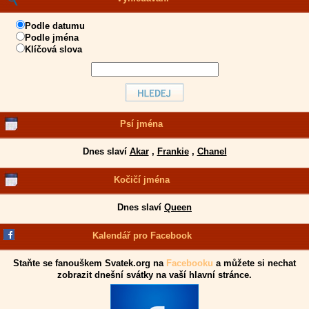
Podle datumu
Podle jména
Klíčová slova
Psí jména
Dnes slaví
Akar
,
Frankie
,
Chanel
Kočičí jména
Dnes slaví
Queen
Kalendář pro Facebook
Staňte se fanouškem Svatek.org na
Facebooku
a můžete si nechat
zobrazit dnešní svátky na vaší hlavní stránce.