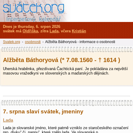
Dnes je thursday, 6. srpen 2026
svátek má
Oldřiška
, zítra
Lada
, včera
Kristián
Svatek.org
-
osobnosti
- Alžběta Báthoryová - informace o osobnosti
Alžběta Báthoryová (* 7.08.1560 - † 1614 )
Uherská hraběnka, přezdívaná Čachtická paní. Je pokládána za největší
masovou vražedkyni ve slovenských a maďarských dějinách.
7. srpna slaví svátek, jmeniny
Lada
Lada je slovanské jméno, které patrně vzniklo ze staročeského označení
pro „dívku“ či „pannu“, které znělo lada. Ve slovanské p…