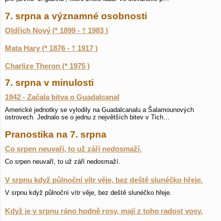
7. srpna a významné osobnosti
Oldřich Nový (* 1899 - † 1983 )
Mata Hary (* 1876 - † 1917 )
Charlize Theron (* 1975 )
7. srpna v minulosti
1942 - Začala bitva o Guadalcanal
Americké jednotky se vylodily na Guadalcanalu a Šalamounových
ostrovech. Jednalo se o jednu z největších bitev v Tich…
Pranostika na 7. srpna
Co srpen neuvaří, to už září nedosmaží.
Co srpen neuvaří, to už září nedosmaží.
V srpnu když půlnoční vítr věje, bez deště slunéčko hřeje.
V srpnu když půlnoční vítr věje, bez deště slunéčko hřeje.
Když je v srpnu ráno hodně rosy, mají z toho radost vosy.