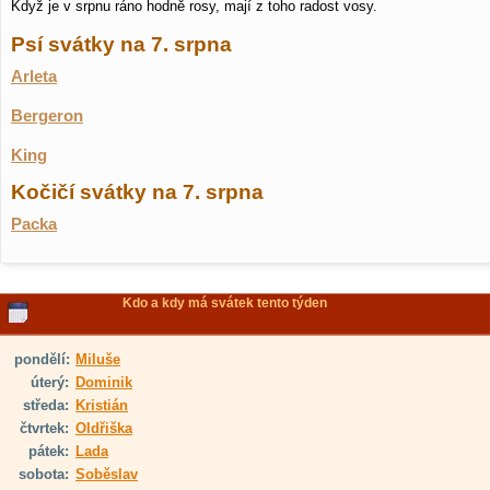
Když je v srpnu ráno hodně rosy, mají z toho radost vosy.
Psí svátky na 7. srpna
Arleta
Bergeron
King
Kočičí svátky na 7. srpna
Packa
Kdo a kdy má svátek tento týden
pondělí:
Miluše
úterý:
Dominik
středa:
Kristián
čtvrtek:
Oldřiška
pátek:
Lada
sobota:
Soběslav