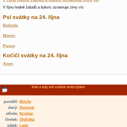
V říjnu hodně žaludů a bukvic oznamuje zimy víc
V říjnu hodně žaludů a bukvic oznamuje zimy víc
Psí svátky na 24. října
Belinda
Monty
Pussy
Kočičí svátky na 24. října
Avon
Kdo a kdy má svátek tento týden
pondělí:
Miluše
úterý:
Dominik
středa:
Kristián
čtvrtek:
Oldřiška
pátek:
Lada