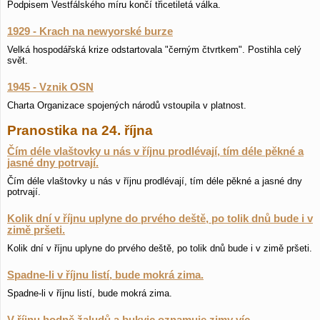
Podpisem Vestfálského míru končí třicetiletá válka.
1929 - Krach na newyorské burze
Velká hospodářská krize odstartovala "černým čtvrtkem". Postihla celý
svět.
1945 - Vznik OSN
Charta Organizace spojených národů vstoupila v platnost.
Pranostika na 24. října
Čím déle vlaštovky u nás v říjnu prodlévají, tím déle pěkné a
jasné dny potrvají.
Čím déle vlaštovky u nás v říjnu prodlévají, tím déle pěkné a jasné dny
potrvají.
Kolik dní v říjnu uplyne do prvého deště, po tolik dnů bude i v
zimě pršeti.
Kolik dní v říjnu uplyne do prvého deště, po tolik dnů bude i v zimě pršeti.
Spadne-li v říjnu listí, bude mokrá zima.
Spadne-li v říjnu listí, bude mokrá zima.