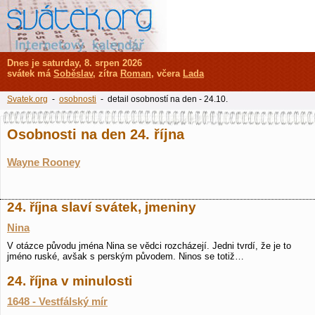
Dnes je saturday, 8. srpen 2026
svátek má
Soběslav
, zítra
Roman
, včera
Lada
Svatek.org
-
osobnosti
- detail osobností na den - 24.10.
Osobnosti na den 24. října
Wayne Rooney
24. října slaví svátek, jmeniny
Nina
V otázce původu jména Nina se vědci rozcházejí. Jedni tvrdí, že je to
jméno ruské, avšak s perským původem. Ninos se totiž…
24. října v minulosti
1648 - Vestfálský mír