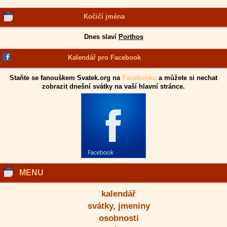
Kočičí jména
Dnes slaví
Porthos
Kalendář pro Facebook
Staňte se fanouškem Svatek.org na
Facebooku
a můžete si nechat
zobrazit dnešní svátky na vaší hlavní stránce.
MENU
kalendář
svátky, jmeniny
osobnosti