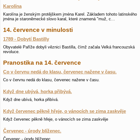
Karolína
Karolína je ženským protějškem jména Karel. Základem tohoto latinského
jména je staroněmecké slovo karal, které znamená "muž, c…
14. července v minulosti
1789 - Dobytí Bastilly
Obyvatelé Paříže dobyli věznici Bastilla, čímž začala Velká francouzská
revoluce.
Pranostika na 14. července
Co v červnu nedá do klasu, červenec nažene v času.
Co v červnu nedá do klasu, červenec nažene v času.
Když dne ubývá, horka přibývá.
Když dne ubívá, horka přibívá.
Když červenec pěkně hřeje, o vánocích se zima zaskvěje
Když červenec pěkně hřeje, o vánocích se zima zaskvěje
Červenec - úrody blíženec.
Červenec - úrody blíženec.