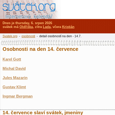
Dnes je thursday, 6. srpen 2026
svátek má
Oldřiška
, zítra
Lada
, včera
Kristián
Svatek.org
-
osobnosti
- detail osobností na den - 14.7.
Osobnosti na den 14. července
Karel Gott
Michal David
Jules Mazarin
Gustav Klimt
Ingmar Bergman
14. července slaví svátek, jmeniny