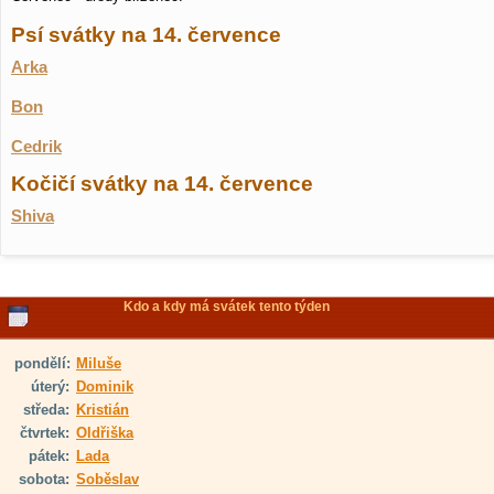
Psí svátky na 14. července
Arka
Bon
Cedrik
Kočičí svátky na 14. července
Shiva
Kdo a kdy má svátek tento týden
pondělí:
Miluše
úterý:
Dominik
středa:
Kristián
čtvrtek:
Oldřiška
pátek:
Lada
sobota:
Soběslav