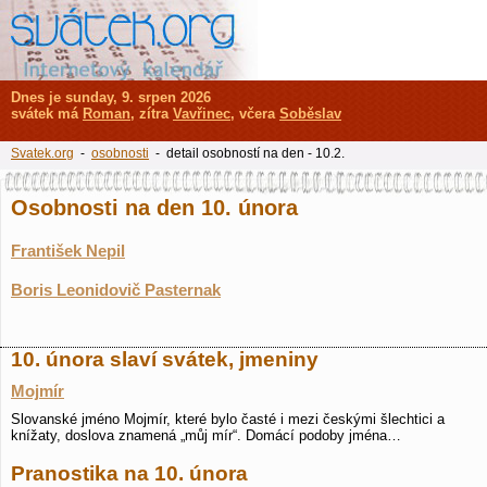
Dnes je sunday, 9. srpen 2026
svátek má
Roman
, zítra
Vavřinec
, včera
Soběslav
Svatek.org
-
osobnosti
- detail osobností na den - 10.2.
Osobnosti na den 10. února
František Nepil
Boris Leonidovič Pasternak
10. února slaví svátek, jmeniny
Mojmír
Slovanské jméno Mojmír, které bylo časté i mezi českými šlechtici a
knížaty, doslova znamená „můj mír“. Domácí podoby jména…
Pranostika na 10. února