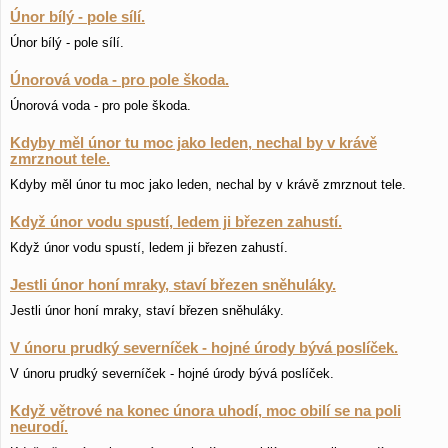
Únor bílý - pole sílí.
Únor bílý - pole sílí.
Únorová voda - pro pole škoda.
Únorová voda - pro pole škoda.
Kdyby měl únor tu moc jako leden, nechal by v krávě
zmrznout tele.
Kdyby měl únor tu moc jako leden, nechal by v krávě zmrznout tele.
Když únor vodu spustí, ledem ji březen zahustí.
Když únor vodu spustí, ledem ji březen zahustí.
Jestli únor honí mraky, staví březen sněhuláky.
Jestli únor honí mraky, staví březen sněhuláky.
V únoru prudký severníček - hojné úrody bývá poslíček.
V únoru prudký severníček - hojné úrody bývá poslíček.
Když větrové na konec února uhodí, moc obilí se na poli
neurodí.