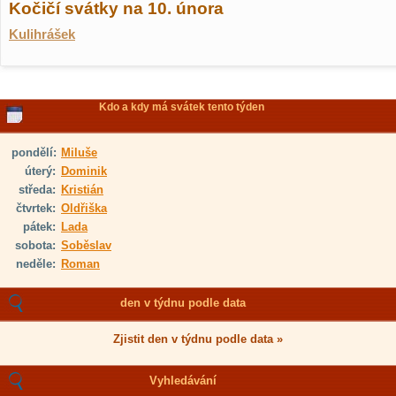
Kočičí svátky na 10. února
Kulihrášek
Kdo a kdy má svátek tento týden
pondělí:
Miluše
úterý:
Dominik
středa:
Kristián
čtvrtek:
Oldřiška
pátek:
Lada
sobota:
Soběslav
neděle:
Roman
den v týdnu podle data
Zjistit den v týdnu podle data »
Vyhledávání