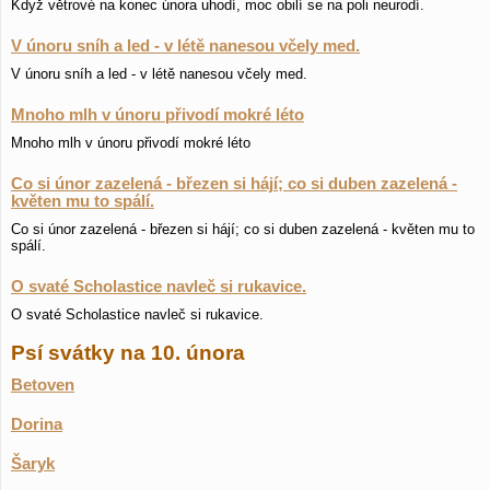
Když větrové na konec února uhodí, moc obilí se na poli neurodí.
V únoru sníh a led - v létě nanesou včely med.
V únoru sníh a led - v létě nanesou včely med.
Mnoho mlh v únoru přivodí mokré léto
Mnoho mlh v únoru přivodí mokré léto
Co si únor zazelená - březen si hájí; co si duben zazelená -
květen mu to spálí.
Co si únor zazelená - březen si hájí; co si duben zazelená - květen mu to
spálí.
O svaté Scholastice navleč si rukavice.
O svaté Scholastice navleč si rukavice.
Psí svátky na 10. února
Betoven
Dorina
Šaryk