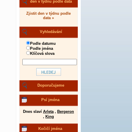
den v týdnu podle data
Zjistit den v týdnu podle
data »
Vyhledávání
Podle datumu
Podle jména
Klíčová slova
Doporučujeme
Psí jména
Dnes slaví
Arleta
,
Bergeron
,
King
Kočičí jména