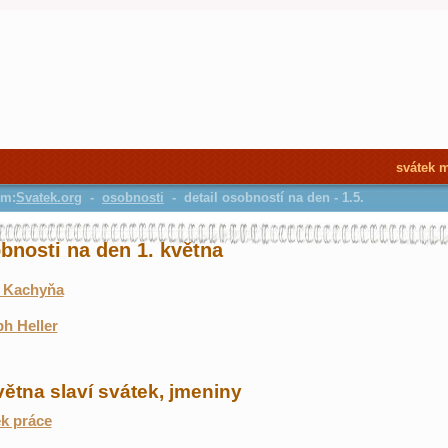
svátek 
em:
Svatek.org
-
osobnosti
- detail osobností na den - 1.5.
bnosti na den 1. května
l Kachyňa
h Heller
větna slaví svátek, jmeniny
k práce