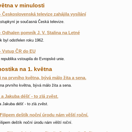
větna v minulosti
- Československá televize zahájila vysílání
ástupkyní je současná Česká televize.
- Odhalen pomník J. V. Stalina na Letné
 byl odstřelen roku 1962.
- Vstup ČR do EU
republika vstoupila do Evropské unie.
ostika na 1. května
li na prvního května, bývá málo žita a sena.
i na prvního května, bývá málo žita a sena.
a a Jakuba déšť - to zlá zvěst.
 a Jakuba déšť - to zlá zvěst.
Filipem deštík noční úrodu nám věští roční.
ilipem deštík noční úrodu nám věští roční.