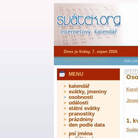
Dnes je friday, 7. srpen 2026
kde js
MENU
Oso
kalendář
Kare
svátky, jmeniny
osobnosti
Josep
události
státní svátky
pranostiky
prázdniny
1. k
den podle data
Sváte
psí jména