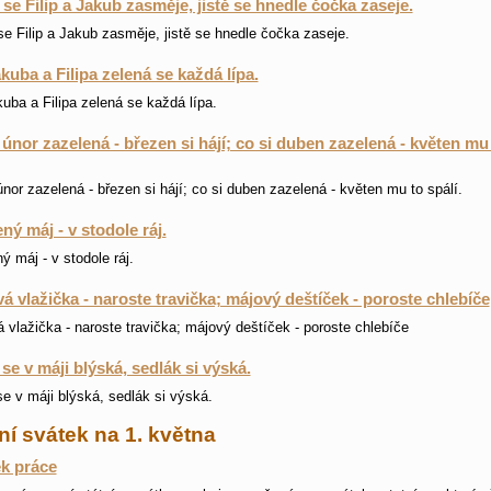
i se Filip a Jakub zasměje, jistě se hnedle čočka zaseje.
 se Filip a Jakub zasměje, jistě se hnedle čočka zaseje.
kuba a Filipa zelená se každá lípa.
uba a Filipa zelená se každá lípa.
 únor zazelená - březen si hájí; co si duben zazelená - květen mu
únor zazelená - březen si hájí; co si duben zazelená - květen mu to spálí.
ný máj - v stodole ráj.
ý máj - v stodole ráj.
á vlažička - naroste travička; májový deštíček - poroste chlebíče
 vlažička - naroste travička; májový deštíček - poroste chlebíče
se v máji blýská, sedlák si výská.
e v máji blýská, sedlák si výská.
ní svátek na 1. května
k práce