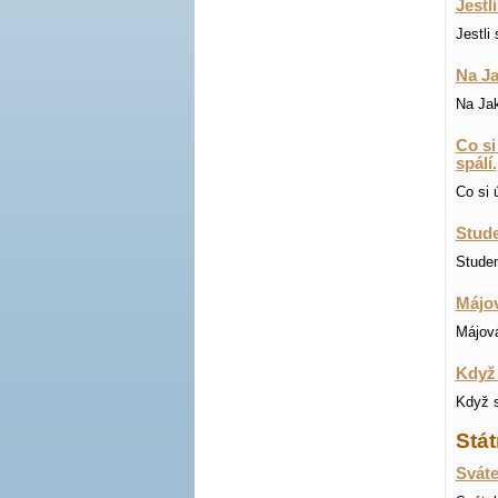
Jestl
Jestli
Na Ja
Na Jak
Co si
spálí.
Co si 
Stude
Studen
Májov
Májová
Když 
Když s
Stát
Sváte