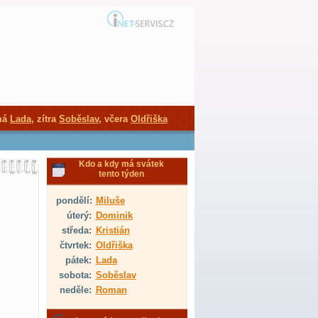
má
Lada
, zítra
Soběslav
, včera
Oldřiška
Kdo a kdy má svátek
tento týden
pondělí:
Miluše
úterý:
Dominik
středa:
Kristián
čtvrtek:
Oldřiška
pátek:
Lada
sobota:
Soběslav
neděle:
Roman