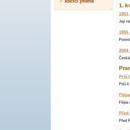
kočičí jména
1. k
1953 
Její n
1955 
Pomník
2004 
Česká 
Pran
Prší-
Prší-l
Filip
Filipa
Před 
Před F