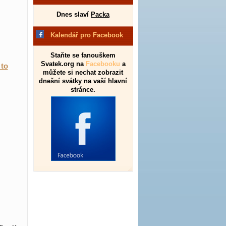
Dnes slaví
Packa
Kalendář pro Facebook
Staňte se fanouškem
Svatek.org na
Facebooku
a
 to
můžete si nechat zobrazit
dnešní svátky na vaší hlavní
stránce.