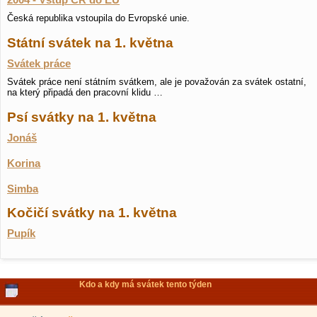
2004 - Vstup ČR do EU
Česká republika vstoupila do Evropské unie.
Státní svátek na 1. května
Svátek práce
Svátek práce není státním svátkem, ale je považován za svátek ostatní,
na který připadá den pracovní klidu …
Psí svátky na 1. května
Jonáš
Korina
Simba
Kočičí svátky na 1. května
Pupík
Kdo a kdy má svátek tento týden