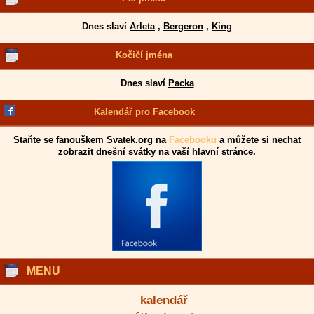
Dnes slaví
Arleta
,
Bergeron
,
King
Kočičí jména
Dnes slaví
Packa
Kalendář pro Facebook
Staňte se fanouškem Svatek.org na
Facebooku
a můžete si nechat
zobrazit dnešní svátky na vaší hlavní stránce.
MENU
kalendář