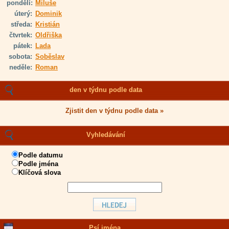
pondělí:
Miluše
úterý:
Dominik
středa:
Kristián
čtvrtek:
Oldřiška
pátek:
Lada
sobota:
Soběslav
neděle:
Roman
den v týdnu podle data
Zjistit den v týdnu podle data »
Vyhledávání
Podle datumu
Podle jména
Klíčová slova
Psí jména