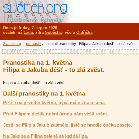
Dnes je friday, 7. srpen 2026
svátek má
Lada
, zítra
Soběslav
, včera
Oldřiška
Svatek.org
-
pranostiky
- detail pranostiky - Filipa a Jakuba déšť - to zlá zvěst.
Pranostika na 1. května
Filipa a Jakuba déšť - to zlá zvěst.
Filipa a Jakuba déšť - to zlá zvěst.
Další pranostiky na 1. května
Prší-li na prvního května, bývá málo žita a sena.
Před Filipem deštík noční úrodu nám věští roční.
Jestli se Filip a Jakub zasměje, jistě se hnedle čočka zaseje.
Na Jakuba a Filipa zelená se každá lípa.