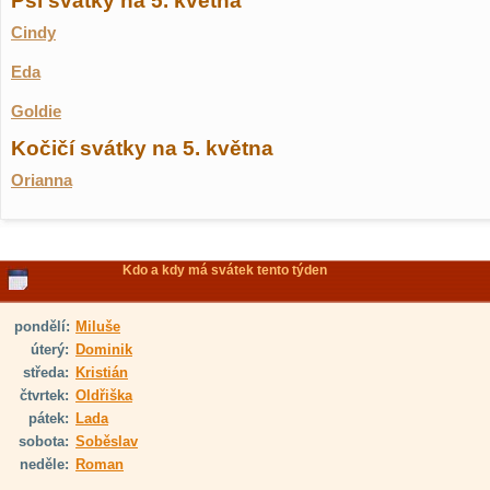
Psí svátky na 5. května
Cindy
Eda
Goldie
Kočičí svátky na 5. května
Orianna
Kdo a kdy má svátek tento týden
pondělí:
Miluše
úterý:
Dominik
středa:
Kristián
čtvrtek:
Oldřiška
pátek:
Lada
sobota:
Soběslav
neděle:
Roman