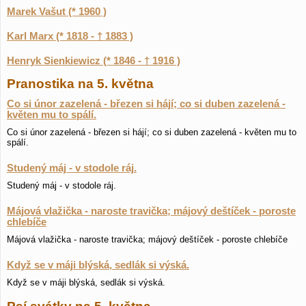
Marek Vašut (* 1960 )
Karl Marx (* 1818 - † 1883 )
Henryk Sienkiewicz (* 1846 - † 1916 )
Pranostika na 5. května
Co si únor zazelená - březen si hájí; co si duben zazelená -
květen mu to spálí.
Co si únor zazelená - březen si hájí; co si duben zazelená - květen mu to
spálí.
Studený máj - v stodole ráj.
Studený máj - v stodole ráj.
Májová vlažička - naroste travička; májový deštíček - poroste
chlebíče
Májová vlažička - naroste travička; májový deštíček - poroste chlebíče
Když se v máji blýská, sedlák si výská.
Když se v máji blýská, sedlák si výská.