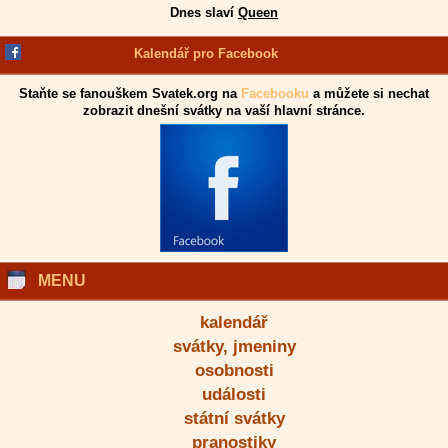
Dnes slaví
Queen
Kalendář pro Facebook
Staňte se fanouškem Svatek.org na
Facebooku
a můžete si nechat
zobrazit dnešní svátky na vaší hlavní stránce.
MENU
kalendář
svátky, jmeniny
osobnosti
události
státní svátky
pranostiky