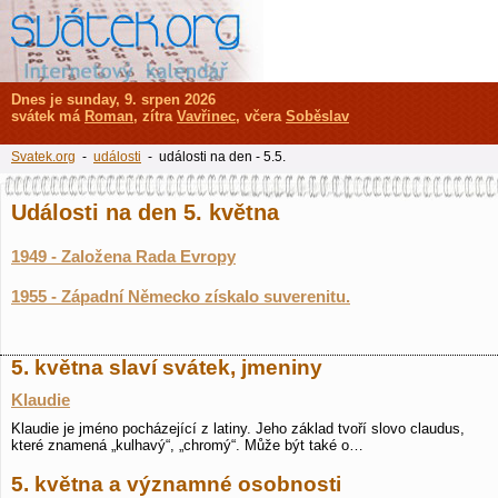
Dnes je sunday, 9. srpen 2026
svátek má
Roman
, zítra
Vavřinec
, včera
Soběslav
Svatek.org
-
události
- události na den - 5.5.
Události na den 5. května
1949 - Založena Rada Evropy
1955 - Západní Německo získalo suverenitu.
5. května slaví svátek, jmeniny
Klaudie
Klaudie je jméno pocházející z latiny. Jeho základ tvoří slovo claudus,
které znamená „kulhavý“, „chromý“. Může být také o…
5. května a významné osobnosti