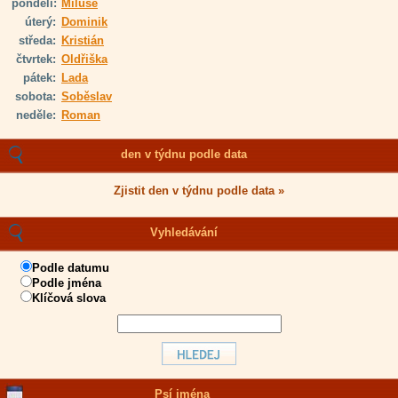
pondělí:
Miluše
úterý:
Dominik
středa:
Kristián
čtvrtek:
Oldřiška
pátek:
Lada
sobota:
Soběslav
neděle:
Roman
den v týdnu podle data
Zjistit den v týdnu podle data »
Vyhledávání
Podle datumu
Podle jména
Klíčová slova
Psí jména