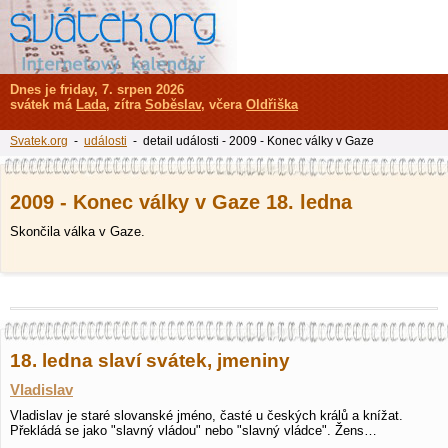
Dnes je friday, 7. srpen 2026
svátek má
Lada
, zítra
Soběslav
, včera
Oldřiška
Svatek.org
-
události
- detail události - 2009 - Konec války v Gaze
2009 - Konec války v Gaze 18. ledna
Skončila válka v Gaze.
18. ledna slaví svátek, jmeniny
Vladislav
Vladislav je staré slovanské jméno, časté u českých králů a knížat.
Překládá se jako "slavný vládou" nebo "slavný vládce". Žens…