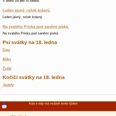
V lednu za pec si sednu.
Leden jasný, roček krásný.
Leden jasný, roček krásný.
Na svatého Priska pod saněmi píská.
Na svatého Priska pod saněmi píská.
Psí svátky na 18. ledna
Dag
Miky
Žolík
Kočičí svátky na 18. ledna
Juddy
Kdo a kdy má svátek tento týden