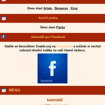
Dnes slaví
Arleta
,
Bergeron
,
King
Kočičí jména
Dnes slaví
Packa
Kalendář pro Facebook
Staňte se fanouškem Svatek.org na
Facebooku
a můžete si nechat
zobrazit dnešní svátky na vaší hlavní stránce.
MENU
kalendář