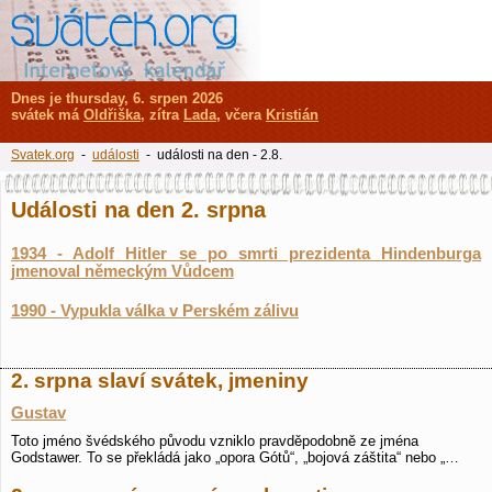
Dnes je thursday, 6. srpen 2026
svátek má
Oldřiška
, zítra
Lada
, včera
Kristián
Svatek.org
-
události
- události na den - 2.8.
Události na den 2. srpna
1934 - Adolf Hitler se po smrti prezidenta Hindenburga
jmenoval německým Vůdcem
1990 - Vypukla válka v Perském zálivu
2. srpna slaví svátek, jmeniny
Gustav
Toto jméno švédského původu vzniklo pravděpodobně ze jména
Godstawer. To se překládá jako „opora Gótů“, „bojová záštita“ nebo „…