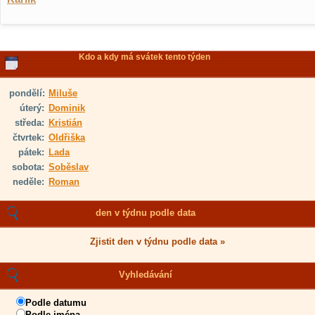
Kdo a kdy má svátek tento týden
pondělí:
Miluše
úterý:
Dominik
středa:
Kristián
čtvrtek:
Oldřiška
pátek:
Lada
sobota:
Soběslav
neděle:
Roman
den v týdnu podle data
Zjistit den v týdnu podle data »
Vyhledávání
Podle datumu
Podle jména