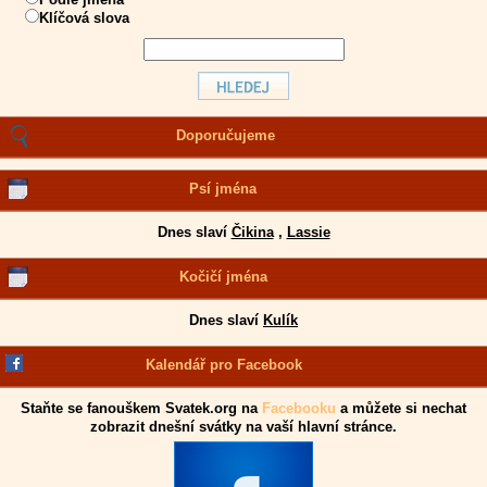
Klíčová slova
Doporučujeme
Psí jména
Dnes slaví
Čikina
,
Lassie
Kočičí jména
Dnes slaví
Kulík
Kalendář pro Facebook
Staňte se fanouškem Svatek.org na
Facebooku
a můžete si nechat
zobrazit dnešní svátky na vaší hlavní stránce.