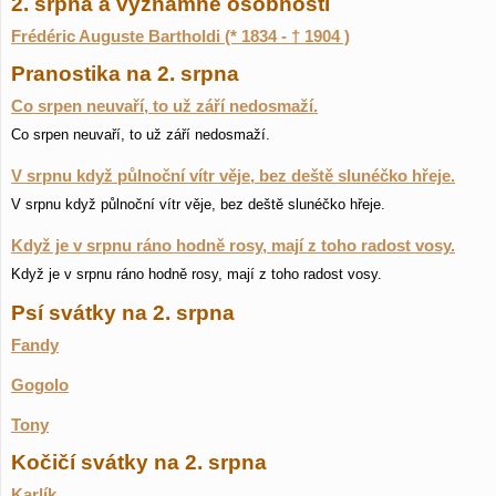
2. srpna a významné osobnosti
Frédéric Auguste Bartholdi (* 1834 - † 1904 )
Pranostika na 2. srpna
Co srpen neuvaří, to už září nedosmaží.
Co srpen neuvaří, to už září nedosmaží.
V srpnu když půlnoční vítr věje, bez deště slunéčko hřeje.
V srpnu když půlnoční vítr věje, bez deště slunéčko hřeje.
Když je v srpnu ráno hodně rosy, mají z toho radost vosy.
Když je v srpnu ráno hodně rosy, mají z toho radost vosy.
Psí svátky na 2. srpna
Fandy
Gogolo
Tony
Kočičí svátky na 2. srpna
Karlík