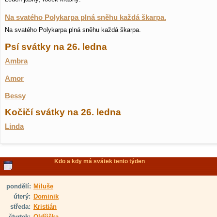
Na svatého Polykarpa plná sněhu každá škarpa.
Na svatého Polykarpa plná sněhu každá škarpa.
Psí svátky na 26. ledna
Ambra
Amor
Bessy
Kočičí svátky na 26. ledna
Linda
Kdo a kdy má svátek tento týden
pondělí:
Miluše
úterý:
Dominik
středa:
Kristián
čtvrtek:
Oldřiška