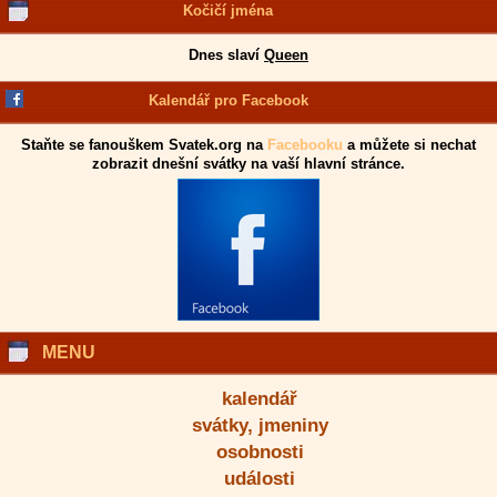
Kočičí jména
Dnes slaví
Queen
Kalendář pro Facebook
Staňte se fanouškem Svatek.org na
Facebooku
a můžete si nechat
zobrazit dnešní svátky na vaší hlavní stránce.
MENU
kalendář
svátky, jmeniny
osobnosti
události