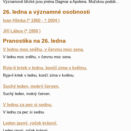
Významově blízké jsou jména Dagmar a Apolena. Mužskou podob…
26. ledna a významné osobnosti
Ivan Hlinka (* 1950 - † 2004 )
Jiří Lábus (* 1950 )
Pranostika na 26. ledna
V lednu moc sněhu, v červnu moc sena.
V lednu moc sněhu, v červnu moc sena.
Ryje-li krtek v lednu, končí zima v květnu.
Ryje-li krtek v lednu, končí zima v květnu.
Suchý leden, mokrý červen.
Suchý leden, mokrý červen.
V lednu za pec si sednu.
V lednu za pec si sednu.
Leden jasný, roček krásný.
Leden jasný, roček krásný.