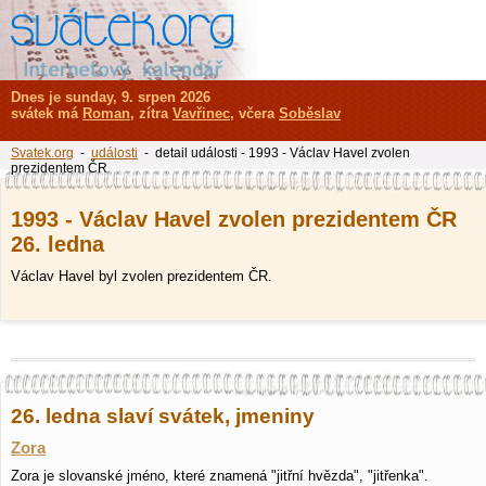
Dnes je sunday, 9. srpen 2026
svátek má
Roman
, zítra
Vavřinec
, včera
Soběslav
Svatek.org
-
události
- detail události - 1993 - Václav Havel zvolen
prezidentem ČR
1993 - Václav Havel zvolen prezidentem ČR
26. ledna
Václav Havel byl zvolen prezidentem ČR.
26. ledna slaví svátek, jmeniny
Zora
Zora je slovanské jméno, které znamená "jitřní hvězda", "jitřenka".