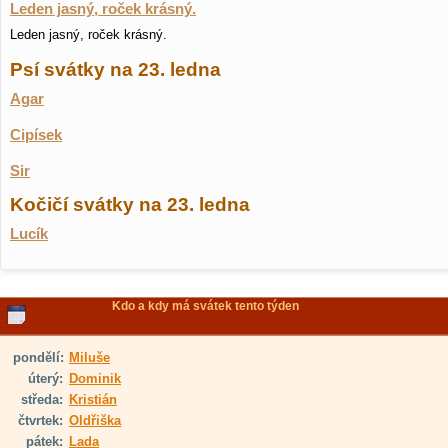
Leden jasný, roček krásný.
Leden jasný, roček krásný.
Psí svátky na 23. ledna
Agar
Cipísek
Sir
Kočičí svátky na 23. ledna
Lucík
Kdo a kdy má svátek tento týden
pondělí:
Miluše
úterý:
Dominik
středa:
Kristián
čtvrtek:
Oldřiška
pátek:
Lada