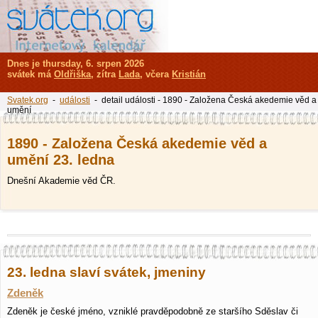
Dnes je thursday, 6. srpen 2026
svátek má
Oldřiška
, zítra
Lada
, včera
Kristián
Svatek.org
-
události
- detail události - 1890 - Založena Česká akedemie věd a
umění
1890 - Založena Česká akedemie věd a
umění 23. ledna
Dnešní Akademie věd ČR.
23. ledna slaví svátek, jmeniny
Zdeněk
Zdeněk je české jméno, vzniklé pravděpodobně ze staršího Sděslav či