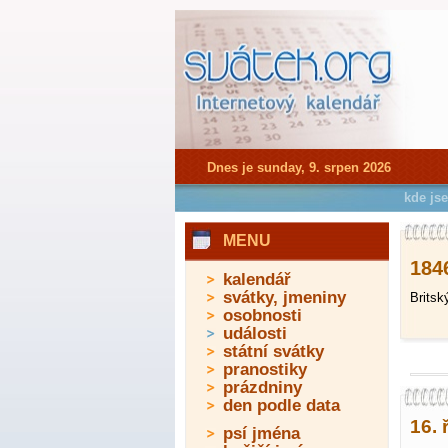
Dnes je sunday, 9. srpen 2026
kde js
MENU
1846
kalendář
svátky, jmeniny
Britsk
osobnosti
události
státní svátky
pranostiky
prázdniny
den podle data
16. 
psí jména