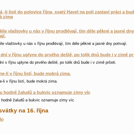
 -li listí do polovice října, svatý Havel na poli zastaví práci a bu
á zima
éle vlaštovky u nás v říjnu prodlévají, tím déle pěkné a jasné dny
jí.
le vlaštovky u nás v říjnu prodlévají, tím déle pěkné a jasné dny potrvají.
 dní v říjnu uplyne do prvého deště, po tolik dnů bude i v zimě prš
dní v říjnu uplyne do prvého deště, po tolik dnů bude i v zimě pršeti.
e-li v říjnu listí, bude mokrá zima.
-li v říjnu listí, bude mokrá zima.
nu hodně žaludů a bukvic oznamuje zimy víc
u hodně žaludů a bukvic oznamuje zimy víc
svátky na 16. října
lo