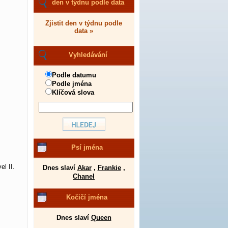
den v týdnu podle data
Zjistit den v týdnu podle
data »
Vyhledávání
Podle datumu
Podle jména
Klíčová slova
Psí jména
l II.
Dnes slaví
Akar
,
Frankie
,
Chanel
Kočičí jména
Dnes slaví
Queen