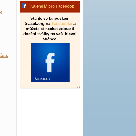
Kalendář pro Facebook
de
Staňte se fanouškem
Svatek.org na
Facebooku
a
můžete si nechat zobrazit
dnešní svátky na vaší hlavní
stránce.
eti.