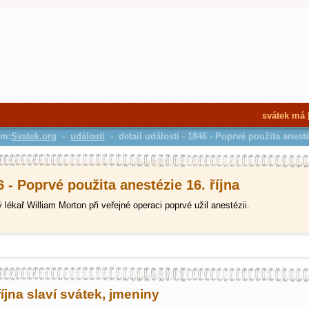
svátek má
em:
Svatek.org
-
události
- detail události - 1846 - Poprvé použita anest
 - Poprvé použita anestézie 16. října
ý lékař William Morton při veřejné operaci poprvé užil anestézii.
října slaví svátek, jmeniny