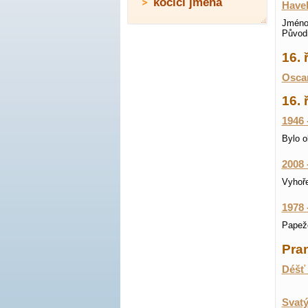
kočičí jména
Have
Jméno 
Původn
16. 
Oscar
16. 
1946 
Bylo o
2008 
Vyhoře
1978 
Papeže
Pran
Déšť 
Svatý