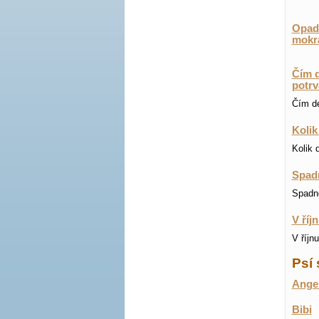
Opadá
mokr
Čím d
potrva
Čím dé
Kolik
Kolik 
Spadn
Spadne
V říj
V říjn
Psí 
Ange
Bibi