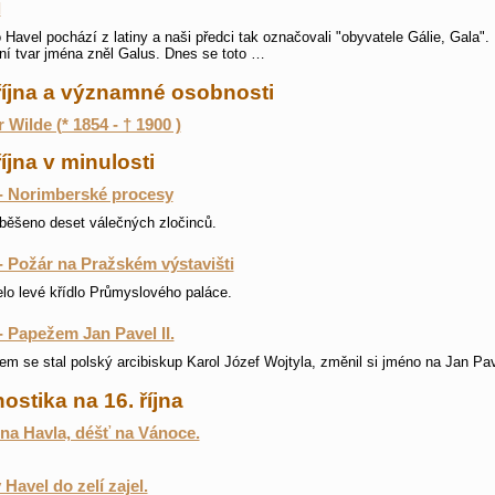
l
Havel pochází z latiny a naši předci tak označovali "obyvatele Gálie, Gala".
í tvar jména zněl Galus. Dnes se toto …
října a významné osobnosti
 Wilde (* 1854 - † 1900 )
října v minulosti
- Norimberské procesy
běšeno deset válečných zločinců.
- Požár na Pražském výstavišti
lo levé křídlo Průmyslového paláce.
- Papežem Jan Pavel II.
m se stal polský arcibiskup Karol Józef Wojtyla, změnil si jméno na Jan Pave
ostika na 16. října
na Havla, déšť na Vánoce.
 Havel do zelí zajel.