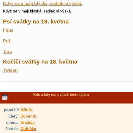
Když se v máji blýská, sedlák si výská.
Když se v máji blýská, sedlák si výská.
Psí svátky na 18. května
Fous
Puf
Tara
Kočičí svátky na 18. května
Twister
Kdo a kdy má svátek tento týden
pondělí:
Miluše
úterý:
Dominik
středa:
Kristián
čtvrtek:
Oldřiška