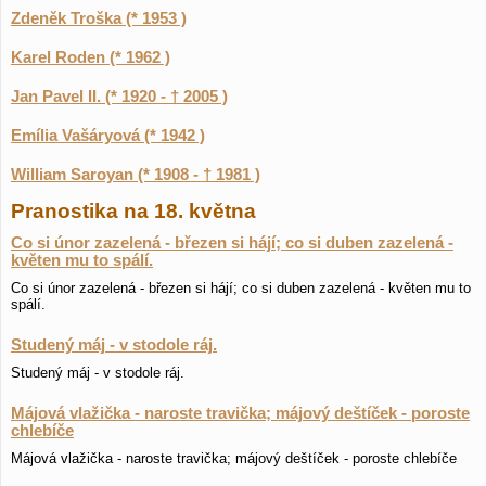
Zdeněk Troška (* 1953 )
Karel Roden (* 1962 )
Jan Pavel II. (* 1920 - † 2005 )
Emília Vašáryová (* 1942 )
William Saroyan (* 1908 - † 1981 )
Pranostika na 18. května
Co si únor zazelená - březen si hájí; co si duben zazelená -
květen mu to spálí.
Co si únor zazelená - březen si hájí; co si duben zazelená - květen mu to
spálí.
Studený máj - v stodole ráj.
Studený máj - v stodole ráj.
Májová vlažička - naroste travička; májový deštíček - poroste
chlebíče
Májová vlažička - naroste travička; májový deštíček - poroste chlebíče