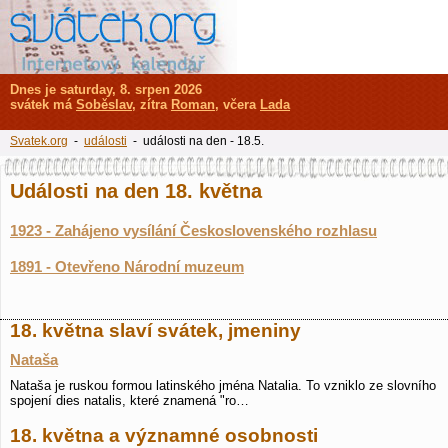
Dnes je saturday, 8. srpen 2026
svátek má
Soběslav
, zítra
Roman
, včera
Lada
Svatek.org
-
události
- události na den - 18.5.
Události na den 18. května
1923 - Zahájeno vysílání Československého rozhlasu
1891 - Otevřeno Národní muzeum
18. května slaví svátek, jmeniny
Nataša
Nataša je ruskou formou latinského jména Natalia. To vzniklo ze slovního
spojení dies natalis, které znamená "ro…
18. května a významné osobnosti