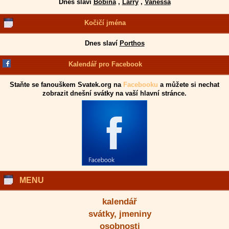
Dnes slaví
Bobina
,
Larry
,
Vanessa
Kočičí jména
Dnes slaví
Porthos
Kalendář pro Facebook
Staňte se fanouškem Svatek.org na
Facebooku
a můžete si nechat
zobrazit dnešní svátky na vaší hlavní stránce.
MENU
kalendář
svátky, jmeniny
osobnosti