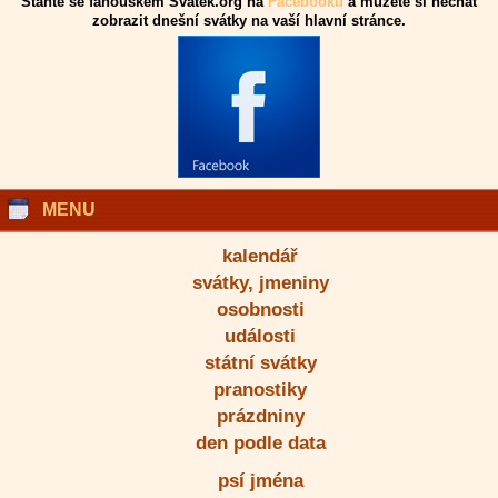
Staňte se fanouškem Svatek.org na
Facebooku
a můžete si nechat
zobrazit dnešní svátky na vaší hlavní stránce.
MENU
kalendář
svátky, jmeniny
osobnosti
události
státní svátky
pranostiky
prázdniny
den podle data
psí jména