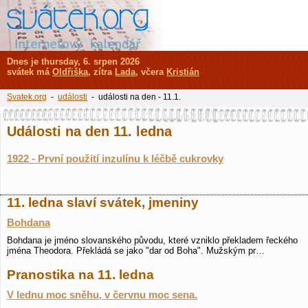
Dnes je thursday, 6. srpen 2026
svátek má
Oldřiška
, zítra
Lada
, včera
Kristián
Svatek.org
-
události
- události na den - 11.1.
Události na den 11. ledna
1922 - První použití inzulínu k léčbě cukrovky
11. ledna slaví svátek, jmeniny
Bohdana
Bohdana je jméno slovanského původu, které vzniklo překladem řeckého
jména Theodora. Překládá se jako "dar od Boha". Mužským pr…
Pranostika na 11. ledna
V lednu moc sněhu, v červnu moc sena.