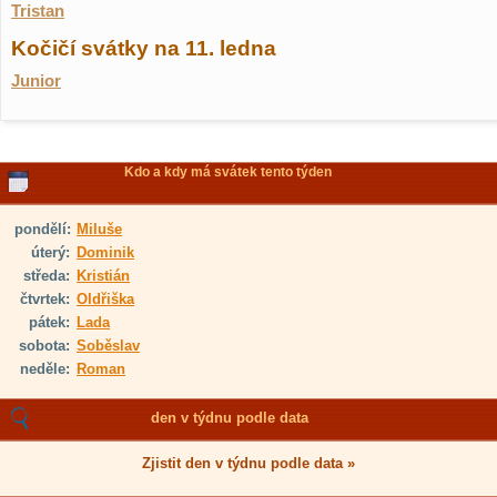
Tristan
Kočičí svátky na 11. ledna
Junior
Kdo a kdy má svátek tento týden
pondělí:
Miluše
úterý:
Dominik
středa:
Kristián
čtvrtek:
Oldřiška
pátek:
Lada
sobota:
Soběslav
neděle:
Roman
den v týdnu podle data
Zjistit den v týdnu podle data »