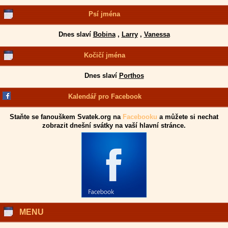
Psí jména
Dnes slaví
Bobina
,
Larry
,
Vanessa
Kočičí jména
Dnes slaví
Porthos
Kalendář pro Facebook
Staňte se fanouškem Svatek.org na
Facebooku
a můžete si nechat
zobrazit dnešní svátky na vaší hlavní stránce.
MENU