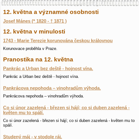
12. května a významné osobnosti
Josef Mánes (* 1820 - † 1871 )
12. května v minulosti
1743 - Marie Terezie korunována českou královnou
Korunovace proběhla v Praze.
Pranostika na 12. května
Pankrác a Urban bez deště - hojnost vína.
Pankrác a Urban bez deště - hojnost vína.
Pankrácova nepohoda – vinohradům výhoda.
Pankrácova nepohoda – vinohradům výhoda.
Co si únor zazelená - březen si hájí; co si duben zazelená -
květen mu to spálí.
Co si únor zazelená - březen si hájí; co si duben zazelená - květen mu to
spálí.
Studený máj - v stodole ráj.