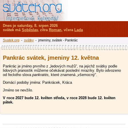
Dnes je saturday, 8. srpen 2026
svátek má
Soběslav
, zítra
Roman
, včera
Lada
Svatek.org
-
svátky
- jmeniny, svátek - Pankrác
Pankrác svátek, jmeniny 12. května
Pankrác je jméno prvního z „ledových mužů“, na jejichž svátky podle
lidových pranostik můžeme očekávat poslední mrazíky. Bylo odvozeno
od řeckého slova
pankratés,
které znamená „všemocný“.
Domácí podoby jména: Pankrácek, Kráca
Jméno se nevžilo.
V roce 2027 bude 12. květen středa, v roce 2028 bude 12. květen
pátek.