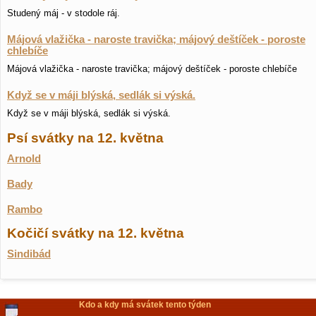
Studený máj - v stodole ráj.
Májová vlažička - naroste travička; májový deštíček - poroste
chlebíče
Májová vlažička - naroste travička; májový deštíček - poroste chlebíče
Když se v máji blýská, sedlák si výská.
Když se v máji blýská, sedlák si výská.
Psí svátky na 12. května
Arnold
Bady
Rambo
Kočičí svátky na 12. května
Sindibád
Kdo a kdy má svátek tento týden