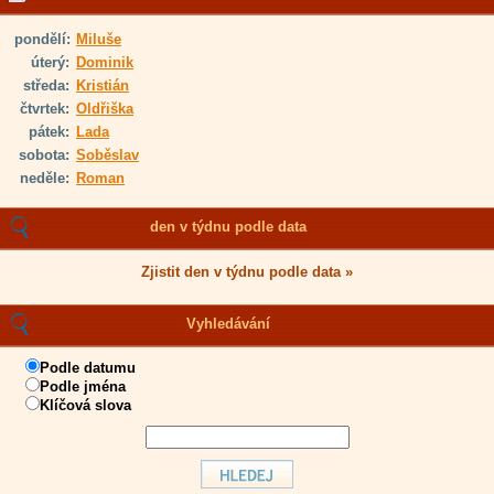
pondělí:
Miluše
úterý:
Dominik
středa:
Kristián
čtvrtek:
Oldřiška
pátek:
Lada
sobota:
Soběslav
neděle:
Roman
den v týdnu podle data
Zjistit den v týdnu podle data »
Vyhledávání
Podle datumu
Podle jména
Klíčová slova