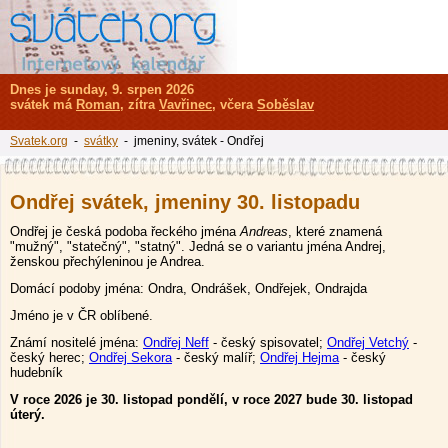
Dnes je sunday, 9. srpen 2026
svátek má
Roman
, zítra
Vavřinec
, včera
Soběslav
Svatek.org
-
svátky
- jmeniny, svátek - Ondřej
Ondřej svátek, jmeniny 30. listopadu
Ondřej je česká podoba řeckého jména
Andreas
,
které znamená
"mužný", "statečný", "statný". Jedná se o variantu jména Andrej,
ženskou přechýleninou je Andrea.
Domácí podoby jména: Ondra, Ondrášek, Ondřejek, Ondrajda
Jméno je v ČR oblíbené.
Známí nositelé jména:
Ondřej Neff
- český spisovatel;
Ondřej Vetchý
-
český herec;
Ondřej Sekora
- český malíř;
Ondřej Hejma
- český
hudebník
V roce 2026 je 30. listopad pondělí, v roce 2027 bude 30. listopad
úterý.