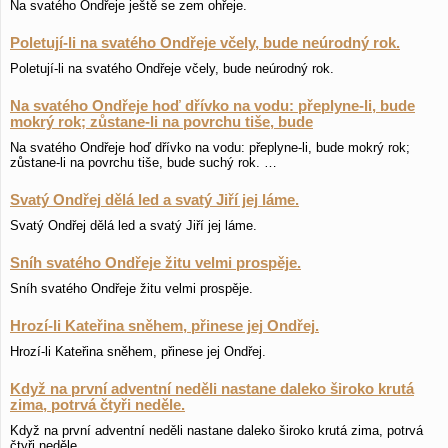
Na svatého Ondřeje ještě se zem ohřeje.
Poletují-li na svatého Ondřeje včely, bude neúrodný rok.
Poletují-li na svatého Ondřeje včely, bude neúrodný rok.
Na svatého Ondřeje hoď dřívko na vodu: přeplyne-li, bude
mokrý rok; zůstane-li na povrchu tiše, bude
Na svatého Ondřeje hoď dřívko na vodu: přeplyne-li, bude mokrý rok;
zůstane-li na povrchu tiše, bude suchý rok. …
Svatý Ondřej dělá led a svatý Jiří jej láme.
Svatý Ondřej dělá led a svatý Jiří jej láme.
Sníh svatého Ondřeje žitu velmi prospěje.
Sníh svatého Ondřeje žitu velmi prospěje.
Hrozí-li Kateřina sněhem, přinese jej Ondřej.
Hrozí-li Kateřina sněhem, přinese jej Ondřej.
Když na první adventní neděli nastane daleko široko krutá
zima, potrvá čtyři neděle.
Když na první adventní neděli nastane daleko široko krutá zima, potrvá
čtyři neděle.