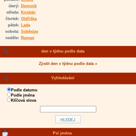
úterý:
Dominik
středa:
Kristián
čtvrtek:
Oldřiška
pátek:
Lada
sobota:
Soběslav
neděle:
Roman
den v týdnu podle data
Zjistit den v týdnu podle data »
Vyhledávání
Podle datumu
Podle jména
Klíčová slova
Psí jména