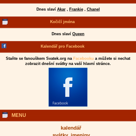
Dnes slaví
Akar
,
Frankie
,
Chanel
Kočičí jména
Dnes slaví
Queen
Kalendář pro Facebook
Staňte se fanouškem Svatek.org na
Facebooku
a můžete si nechat
zobrazit dnešní svátky na vaší hlavní stránce.
MENU
kalendář
svátky, jmeniny