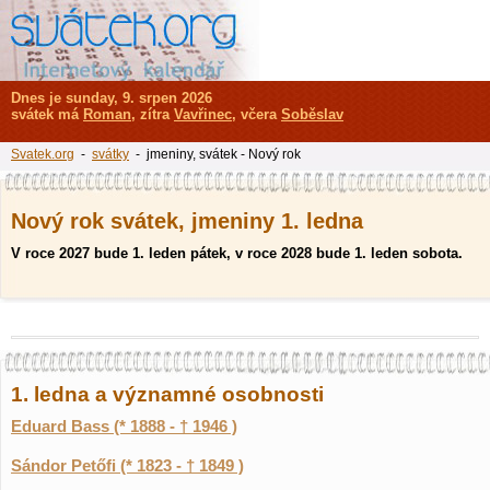
Dnes je sunday, 9. srpen 2026
svátek má
Roman
, zítra
Vavřinec
, včera
Soběslav
Svatek.org
-
svátky
- jmeniny, svátek - Nový rok
Nový rok svátek, jmeniny 1. ledna
V roce 2027 bude 1. leden pátek, v roce 2028 bude 1. leden sobota.
1. ledna a významné osobnosti
Eduard Bass (* 1888 - † 1946 )
Sándor Petőfi (* 1823 - † 1849 )