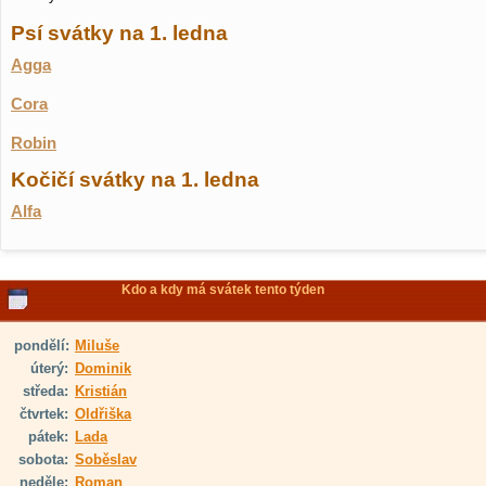
Psí svátky na 1. ledna
Agga
Cora
Robin
Kočičí svátky na 1. ledna
Alfa
Kdo a kdy má svátek tento týden
pondělí:
Miluše
úterý:
Dominik
středa:
Kristián
čtvrtek:
Oldřiška
pátek:
Lada
sobota:
Soběslav
neděle:
Roman