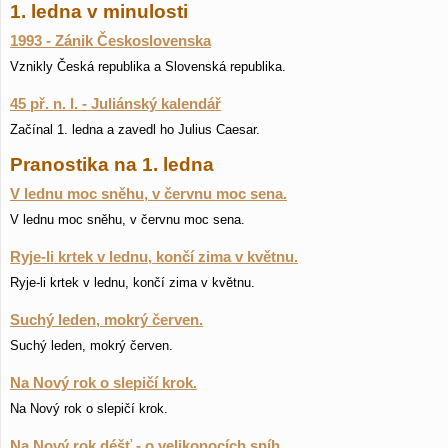
1. ledna v minulosti
1993 - Zánik Československa
Vznikly Česká republika a Slovenská republika.
45 př. n. l. - Juliánský kalendář
Začínal 1. ledna a zavedl ho Julius Caesar.
Pranostika na 1. ledna
V lednu moc sněhu, v červnu moc sena.
V lednu moc sněhu, v červnu moc sena.
Ryje-li krtek v lednu, končí zima v květnu.
Ryje-li krtek v lednu, končí zima v květnu.
Suchý leden, mokrý červen.
Suchý leden, mokrý červen.
Na Nový rok o slepičí krok.
Na Nový rok o slepičí krok.
Na Nový rok déšť - o velikonocích sníh.